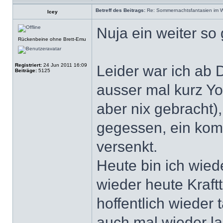
Betreff des Beitrags:
Re: Sommernachtsfantasien im Win
Icey
Nuja ein weiter so 
Rückenbeine ohne Brett-Emu
Registriert:
24 Jun 2011 16:09
Leider war ich ab
Beiträge:
5125
ausser mal kurz 
aber nix gebracht)
gegessen, ein kom
versenkt.
Heute bin ich wied
wieder heute Kraf
hoffentlich wiede
auch mal wieder l