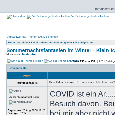
Damals war es 
Anmelden
Zur Zeit kein geplantes Treffen
Unbeantwortete Themen
|
Aktive Themen
Foren-Übersicht
»
EMU5 trainiert für alles mögliche
»
Trainingsdaten
Sommernachtsfantasien im Winter - Klein-I
Moderator:
Moderator
Seite
150
von
151
[ 2251 Beiträg
Druckansicht
Autor
Betreff des Beitrags:
Re: Sommernachtsfantasien im Win
Taunusschnecke
COVID ist ein Ar...
Aussenhundantrieb-Emu
Besuch davon. Bei 
Registriert:
23 Aug 2006 18:28
bei mir aber nicht
Beiträge:
8705