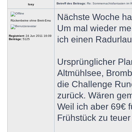
Betreff des Beitrags:
Re: Sommernachtsfantasien im Win
Icey
Nächste Woche hab
Rückenbeine ohne Brett-Emu
Um mal wieder me
Registriert:
24 Jun 2011 16:09
ich einen Radurlau
Beiträge:
5125
Ursprünglicher Pl
Altmühlsee, Bromb
die Challenge Run
zurück. Wären gem
Weil ich aber 69€ 
Frühstück zu teuer