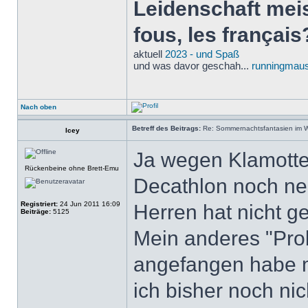
Leidenschaft meist
fous, les français
aktuell
2023 - und Spaß
und was davor geschah...
runningmaus
Nach oben
Betreff des Beitrags:
Re: Sommernachtsfantasien im Win
Icey
Ja wegen Klamotte
Rückenbeine ohne Brett-Emu
Decathlon noch ne
Registriert:
24 Jun 2011 16:09
Herren hat nicht ge
Beiträge:
5125
Mein anderes "Prob
angefangen habe m
ich bisher noch ni