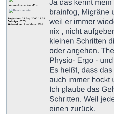
Ja das kennt mein
Aussenhundantrieb-Emu
brainfog, Migräne 
Registriert:
23 Aug 2006 18:28
weil er immer wied
Beiträge:
8705
Wohnort:
nicht auf dieser Welt
nix , nicht aufgeb
kleinen Schritten 
oder angehen. Ther
Physio- Ergo - und
Es heißt, dass das
auch immer hockt 
Ich glaube das Geh
Schritten. Weil je
einen zurück.