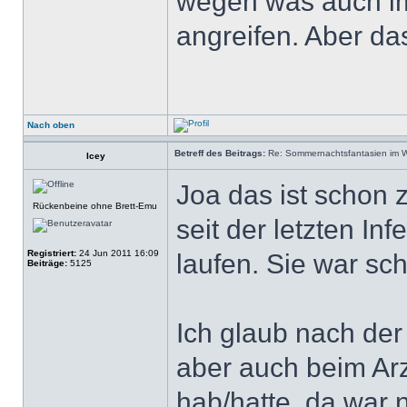
wegen was auch im
angreifen. Aber da
Nach oben
Betreff des Beitrags:
Re: Sommernachtsfantasien im Win
Icey
Joa das ist schon z
Rückenbeine ohne Brett-Emu
seit der letzten In
Registriert:
24 Jun 2011 16:09
laufen. Sie war sch
Beiträge:
5125
Ich glaub nach der 
aber auch beim Arz
hab/hatte, da war n