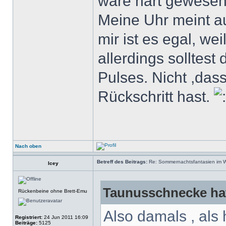
wäre hart gewesen
Meine Uhr meint 
mir ist es egal, we
allerdings solltes
Pulses. Nicht ,das
Rückschritt hast.
Nach oben
Betreff des Beitrags:
Re: Sommernachtsfantasien im Win
Icey
Taunusschnecke hat
Rückenbeine ohne Brett-Emu
Also damals , als
Registriert:
24 Jun 2011 16:09
Beiträge:
5125