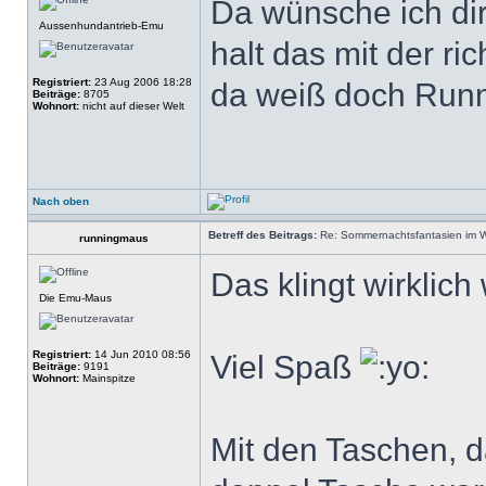
Da wünsche ich dir 
Aussenhundantrieb-Emu
halt das mit der ri
Registriert:
23 Aug 2006 18:28
da weiß doch Runn
Beiträge:
8705
Wohnort:
nicht auf dieser Welt
Nach oben
Betreff des Beitrags:
Re: Sommernachtsfantasien im Win
runningmaus
Das klingt wirklich
Die Emu-Maus
Registriert:
14 Jun 2010 08:56
Viel Spaß
Beiträge:
9191
Wohnort:
Mainspitze
Mit den Taschen, d