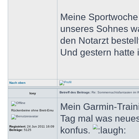
Meine Sportwoche 
unseres Sohnes wa
den Notarzt bestel
Und gestern hatte 
Nach oben
Betreff des Beitrags:
Re: Sommernachtsfantasien im Win
Icey
Mein Garmin-Traini
Rückenbeine ohne Brett-Emu
Tag mal was neues
Registriert:
24 Jun 2011 16:09
konfus.
Beiträge:
5125