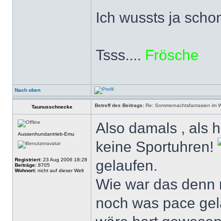
Ich wussts ja scho
Tsss....
Frösche
Nach oben
Betreff des Beitrags:
Re: Sommernachtsfantasien im Win
Taunusschnecke
Also damals , als 
Aussenhundantrieb-Emu
keine Sportuhren!
Registriert:
23 Aug 2006 18:28
gelaufen.
Beiträge:
8705
Wohnort:
nicht auf dieser Welt
Wie war das denn n
noch was pace gela