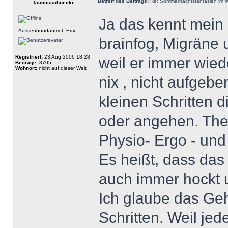
Betreff des Beitrags:
Re: Sommernachtsfantasien im Win
Taunusschnecke
Ja das kennt mein
Aussenhundantrieb-Emu
brainfog, Migräne 
Registriert:
23 Aug 2006 18:28
weil er immer wied
Beiträge:
8705
Wohnort:
nicht auf dieser Welt
nix , nicht aufgeb
kleinen Schritten 
oder angehen. Ther
Physio- Ergo - und
Es heißt, dass das
auch immer hockt 
Ich glaube das Geh
Schritten. Weil je