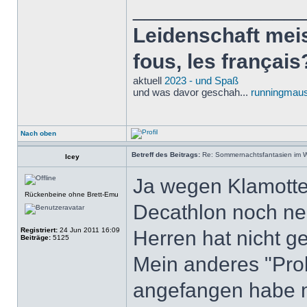
______________
Leidenschaft meist
fous, les français
aktuell
2023 - und Spaß
und was davor geschah...
runningmaus
Nach oben
Betreff des Beitrags:
Re: Sommernachtsfantasien im Win
Icey
Ja wegen Klamotte
Rückenbeine ohne Brett-Emu
Decathlon noch ne
Registriert:
24 Jun 2011 16:09
Herren hat nicht ge
Beiträge:
5125
Mein anderes "Prob
angefangen habe m