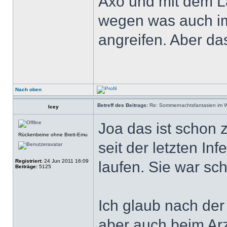
Axo und mit dem L
wegen was auch im
angreifen. Aber da
Nach oben
Betreff des Beitrags:
Re: Sommernachtsfantasien im Win
Icey
Joa das ist schon z
Rückenbeine ohne Brett-Emu
seit der letzten In
Registriert:
24 Jun 2011 16:09
laufen. Sie war sch
Beiträge:
5125
Ich glaub nach der 
aber auch beim Arz