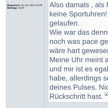
Also damals , als
Registriert:
24 Jun 2011 16:09
Beiträge:
5125
keine Sportuhren
gelaufen.
Wie war das denn 
noch was pace gel
wäre hart gewese
Meine Uhr meint
und mir ist es ega
habe, allerdings 
deines Pulses. Ni
Rückschritt hast.