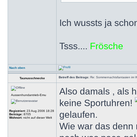
Ich wussts ja scho
Tsss....
Frösche
Nach oben
Betreff des Beitrags:
Re: Sommernachtsfantasien im Win
Taunusschnecke
Also damals , als 
Aussenhundantrieb-Emu
keine Sportuhren!
Registriert:
23 Aug 2006 18:28
gelaufen.
Beiträge:
8705
Wohnort:
nicht auf dieser Welt
Wie war das denn n