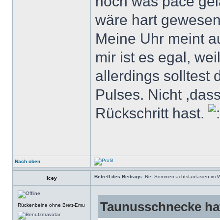
noch was pace gela
wäre hart gewesen
Meine Uhr meint 
mir ist es egal, we
allerdings solltes
Pulses. Nicht ,das
Rückschritt hast.
Nach oben
Betreff des Beitrags:
Re: Sommernachtsfantasien im Win
Icey
Taunusschnecke hat
Rückenbeine ohne Brett-Emu