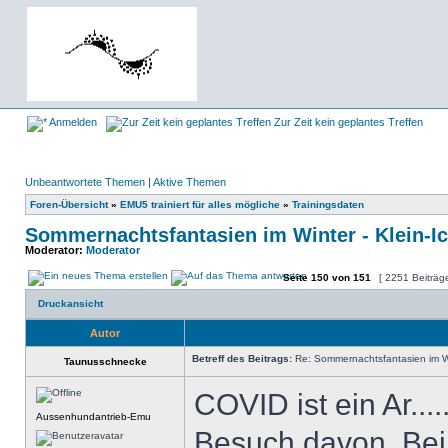
Anmelden
Zur Zeit kein geplantes Treffen
Unbeantwortete Themen
|
Aktive Themen
Foren-Übersicht
»
EMU5 trainiert für alles mögliche
»
Trainingsdaten
Sommernachtsfantasien im Winter - Klein-I
Moderator:
Moderator
Seite
150
von
151
[ 2251 Beiträg
Druckansicht
Autor
Betreff des Beitrags:
Re: Sommernachtsfantasien im Win
Taunusschnecke
COVID ist ein Ar...
Aussenhundantrieb-Emu
Besuch davon. Bei 