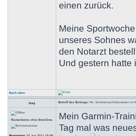
einen zurück.
Meine Sportwoche 
unseres Sohnes wa
den Notarzt bestel
Und gestern hatte 
Nach oben
Betreff des Beitrags:
Re: Sommernachtsfantasien im Win
Icey
Mein Garmin-Traini
Rückenbeine ohne Brett-Emu
Tag mal was neues
Registriert:
24 Jun 2011 16:09