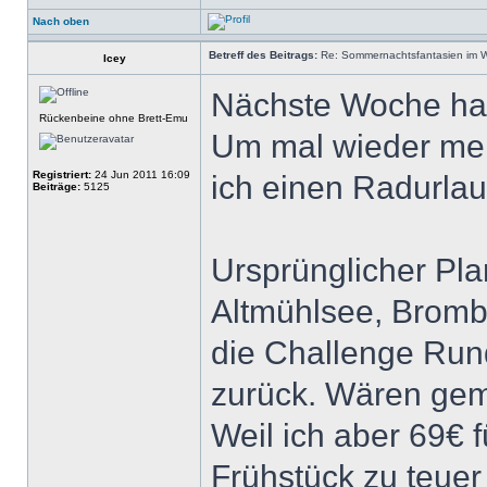
Nach oben
Betreff des Beitrags:
Re: Sommernachtsfantasien im Win
Icey
Nächste Woche hab
Rückenbeine ohne Brett-Emu
Um mal wieder me
Registriert:
24 Jun 2011 16:09
ich einen Radurlau
Beiträge:
5125
Ursprünglicher Pl
Altmühlsee, Bromb
die Challenge Run
zurück. Wären gem
Weil ich aber 69€ 
Frühstück zu teuer