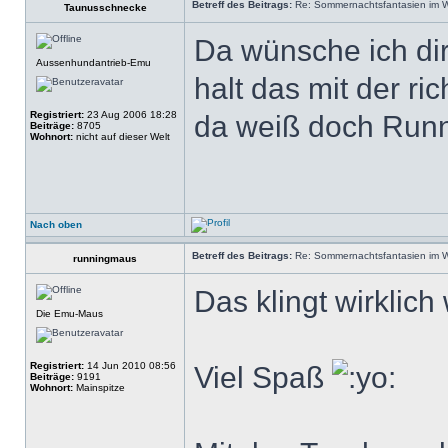
Betreff des Beitrags:
Re: Sommernachtsfantasien im Win
Taunusschnecke
Da wünsche ich dir 
Aussenhundantrieb-Emu
halt das mit der ri
Registriert:
23 Aug 2006 18:28
da weiß doch Runn
Beiträge:
8705
Wohnort:
nicht auf dieser Welt
Nach oben
Betreff des Beitrags:
Re: Sommernachtsfantasien im Win
runningmaus
Das klingt wirklich
Die Emu-Maus
Registriert:
14 Jun 2010 08:56
Viel Spaß
Beiträge:
9191
Wohnort:
Mainspitze