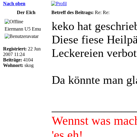
Nach oben
Der Elch
Betreff des Beitrags:
Re: Re:
keko hat geschrie
Eiermann U5 Emu
Diese fiese Heilp
Registriert:
22 Jun
Leckereien verbot
2007 11:24
Beiträge:
4104
Wohnort:
skog
Da könnte man gla
______________
Wennst was mach
'es eh!