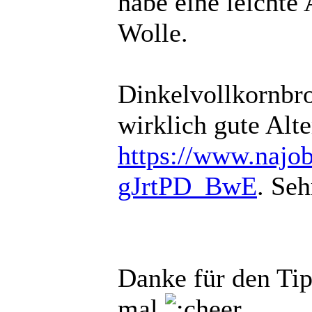
habe eine leichte
Wolle.
Dinkelvollkornbro
wirklich gute Alte
https://www.najoba
gJrtPD_BwE
. Se
Danke für den Tip
mal