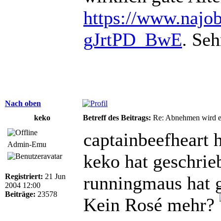
https://www.najoba
gJrtPD_BwE
. Se
Nach oben
keko
Betreff des Beitrags:
Re: Abnehmen wird ei
captainbeefheart 
Admin-Emu
keko hat geschrie
Registriert:
21 Jun
runningmaus hat 
2004 12:00
Beiträge:
23578
Kein Rosé mehr?