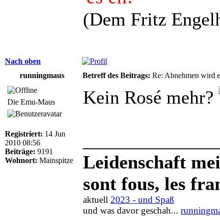
(Dem Fritz Engelh
Nach oben
runningmaus
Betreff des Beitrags:
Re: Abnehmen wird ei
Kein Rosé mehr?
Die Emu-Maus
Registriert:
14 Jun
______________
2010 08:56
Beiträge:
9191
Leidenschaft meis
Wohnort:
Mainspitze
sont fous, les fra
aktuell
2023 - und Spaß
und was davor geschah...
runningma