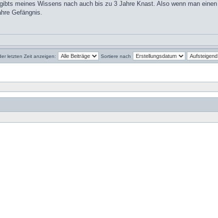
 gibts meines Wissens nach auch bis zu 3 Jahre Knast. Also wenn man einen R
Jahre Gefängnis.
der letzten Zeit anzeigen:
Sortiere nach