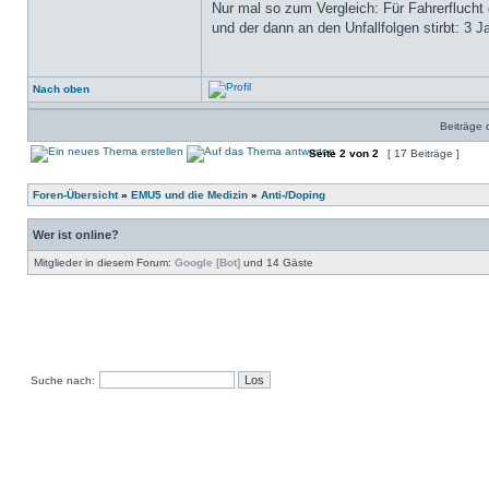
Nur mal so zum Vergleich: Für Fahrerflucht
und der dann an den Unfallfolgen stirbt: 3 
Nach oben
Beiträge 
Seite
2
von
2
[ 17 Beiträge ]
Foren-Übersicht
»
EMU5 und die Medizin
»
Anti-/Doping
Wer ist online?
Mitglieder in diesem Forum:
Google [Bot]
und 14 Gäste
Suche nach: