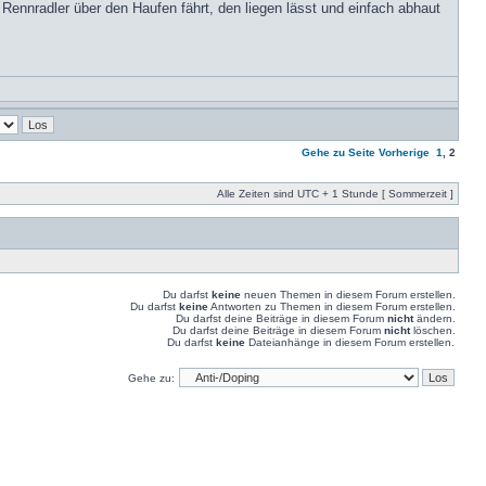
ennradler über den Haufen fährt, den liegen lässt und einfach abhaut
Gehe zu Seite
Vorherige
1
,
2
Alle Zeiten sind UTC + 1 Stunde [ Sommerzeit ]
Du darfst
keine
neuen Themen in diesem Forum erstellen.
Du darfst
keine
Antworten zu Themen in diesem Forum erstellen.
Du darfst deine Beiträge in diesem Forum
nicht
ändern.
Du darfst deine Beiträge in diesem Forum
nicht
löschen.
Du darfst
keine
Dateianhänge in diesem Forum erstellen.
Gehe zu: