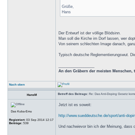
Grüße,
Hans
Der Entwurf ist der völlige Blödsinn.
Man soll die Kirche im Dorf lassen, wer dopt
Von seinem schlechten Image danach, gan
Typisch deutsche Reglementierungswut. Die
_________________
An den Gräbern der meisten Menschen, tra
Nach oben
Betreff des Beitrags:
Re: Das Anti-Doping Gesetz kom
HansM
Jetzt ist es soweit:
Das Kuba-Emu
http://www.sueddeutsche.de/sport/anti-dopin
Registriert:
03 Sep 2014 12:17
Beiträge:
539
Und nachwievor bin ich der Meinung, dass da