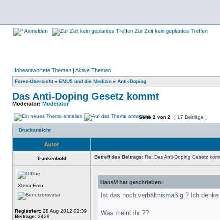
Anmelden
Zur Zeit kein geplantes Treffen
Unbeantwortete Themen
|
Aktive Themen
Foren-Übersicht
»
EMU5 und die Medizin
»
Anti-/Doping
Das Anti-Doping Gesetz kommt
Moderator:
Moderator
Seite
2
von
2
[ 17 Beiträge ]
Druckansicht
Autor
Betreff des Beitrags:
Re: Das Anti-Doping Gesetz kom
Trunkenbold
HansM hat geschrieben:
Xterra-Emu
Ist das noch verhältnismäßig ? Ich denke 
Registriert:
28 Aug 2012 02:39
Was meint ihr ??
Beiträge:
2429