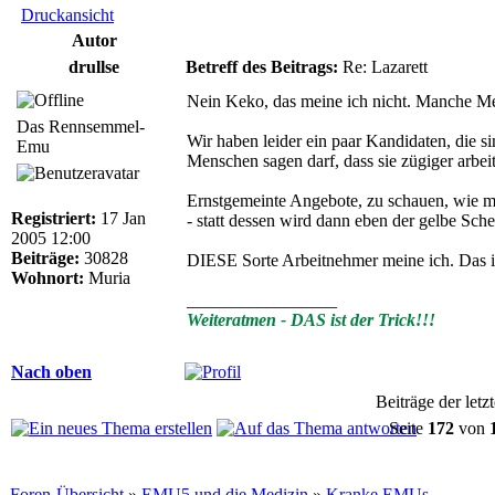
Druckansicht
Autor
drullse
Betreff des Beitrags:
Re: Lazarett
Nein Keko, das meine ich nicht. Manche Mens
Das Rennsemmel-
Wir haben leider ein paar Kandidaten, die s
Emu
Menschen sagen darf, dass sie zügiger arbeit
Ernstgemeinte Angebote, zu schauen, wie ma
Registriert:
17 Jan
- statt dessen wird dann eben der gelbe Sch
2005 12:00
Beiträge:
30828
DIESE Sorte Arbeitnehmer meine ich. Das i
Wohnort:
Muria
_________________
Weiteratmen - DAS ist der Trick!!!
Nach oben
Beiträge der letz
Seite
172
von
Foren-Übersicht
»
EMU5 und die Medizin
»
Kranke EMUs