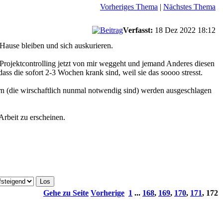
Vorheriges Thema
|
Nächstes Thema
Verfasst:
18 Dez 2022 18:12
 Hause bleiben und sich auskurieren.
e Projektcontrolling jetzt von mir weggeht und jemand Anderes diesen
ass die sofort 2-3 Wochen krank sind, weil sie das soooo stresst.
rn (die wirschaftlich nunmal notwendig sind) werden ausgeschlagen
rbeit zu erscheinen.
Gehe zu Seite
Vorherige
1
...
168
,
169
,
170
,
171
,
172