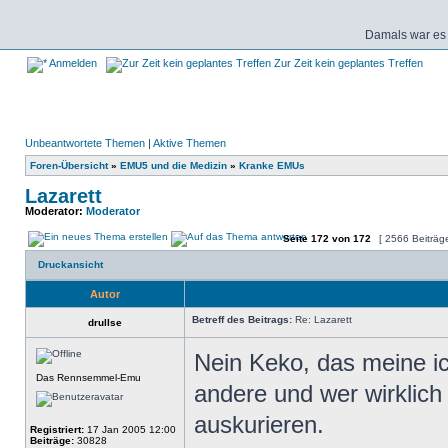
Damals war es 
Anmelden
Zur Zeit kein geplantes Treffen
Unbeantwortete Themen
|
Aktive Themen
Foren-Übersicht
»
EMU5 und die Medizin
»
Kranke EMUs
Lazarett
Moderator:
Moderator
Seite
172
von
172
[ 2566 Beiträg
Druckansicht
Autor
Betreff des Beitrags:
Re: Lazarett
drullse
Nein Keko, das meine i
Das Rennsemmel-Emu
andere und wer wirklich 
auskurieren.
Registriert:
17 Jan 2005 12:00
Beiträge:
30828