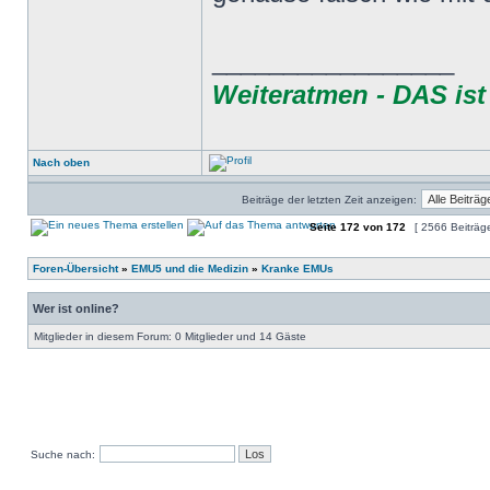
_________________
Weiteratmen - DAS ist 
Nach oben
Beiträge der letzten Zeit anzeigen:
Seite
172
von
172
[ 2566 Beiträg
Foren-Übersicht
»
EMU5 und die Medizin
»
Kranke EMUs
Wer ist online?
Mitglieder in diesem Forum: 0 Mitglieder und 14 Gäste
Suche nach: