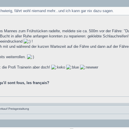
hwierig, fährt wohl niemand mehr...und ich kann gar nix dazu sagen.
es Mannes zum Frühstücken radelte, meldete sie ca. 500m vor der Fähre: "Du, 
r Bucht in aller Ruhe anfangen konnten zu reparieren: geklebte Schlauchreifen!!
 beeindruckend
!
h mit und während der kurzen Wartezeit auf die Fähre und dann auf der Fähre 
its weiterrollen.
: die Profi Trainerin aber doch!
u'il sont fous, les français?
rkauf Preisgestaltung