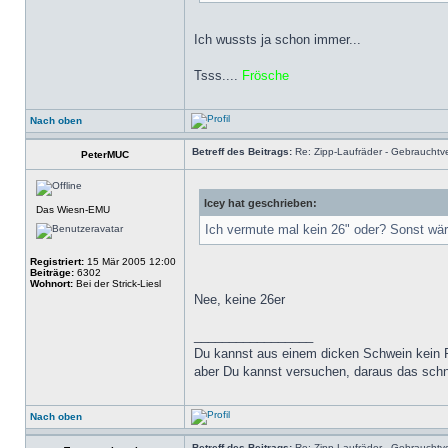
Ich wussts ja schon immer...
Tsss....
Frösche
Nach oben
Betreff des Beitrags:
Re: Zipp-Laufräder - Gebrauchtve
PeterMUC
Icey hat geschrieben:
Das Wiesn-EMU
Ich vermute mal kein 26" oder? Sonst wäre
Registriert:
15 Mär 2005 12:00
Beiträge:
6302
Wohnort:
Bei der Strick-Liesl
Nee, keine 26er
_________________
Du kannst aus einem dicken Schwein kein
aber Du kannst versuchen, daraus das sch
Nach oben
Betreff des Beitrags:
Re: Zipp-Laufräder - Gebrauchtve