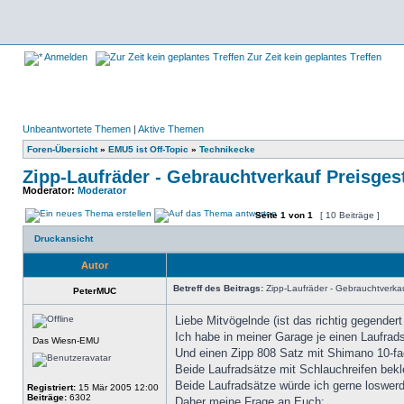
Anmelden
Zur Zeit kein geplantes Treffen
Unbeantwortete Themen
|
Aktive Themen
Foren-Übersicht
»
EMU5 ist Off-Topic
»
Technikecke
Zipp-Laufräder - Gebrauchtverkauf Preisges
Moderator:
Moderator
Seite
1
von
1
[ 10 Beiträge ]
Druckansicht
Autor
Betreff des Beitrags:
Zipp-Laufräder - Gebrauchtverkau
PeterMUC
Liebe Mitvögelnde (ist das richtig gegender
Ich habe in meiner Garage je einen Laufrad
Das Wiesn-EMU
Und einen Zipp 808 Satz mit Shimano 10-fa
Beide Laufradsätze mit Schlauchreifen bekl
Beide Laufradsätze würde ich gerne loswerd
Registriert:
15 Mär 2005 12:00
Beiträge:
6302
Daher meine Frage an Euch: