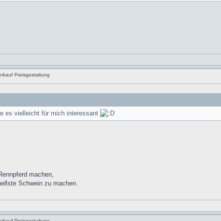
rkauf Preisgestaltung
 es vielleicht für mich interessant
 Rennpferd machen,
nellste Schwein zu machen.
rkauf Preisgestaltung