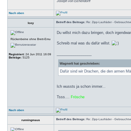
Joseph von Eichendorff
Nach oben
Betreff des Beitrags:
Re: Zipp-Laufräder - Gebrauchtve
Icey
Du willst mich dazu bringen, doch irgendw
Rückenbeine ohne Brett-Emu
Schreib mal was du dafür willst.
_________________
Registriert:
24 Jun 2011 16:09
Beiträge:
5125
Wagnerli hat geschrieben:
Dafür sind wir Drachen, die den armen Män
Ich wussts ja schon immer...
Tsss....
Frösche
Nach oben
Betreff des Beitrags:
Re: Zipp-Laufräder - Gebrauchtve
runningmaus