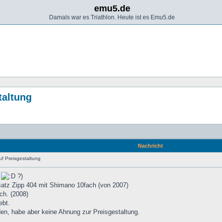
emu5.de
Damals war es Triathlon. Heute ist es Emu5.de
taltung
Nachricht
f Preisgestaltung
t
?)
satz Zipp 404 mit Shimano 10fach (von 2007)
ch. (2008)
ebt.
en, habe aber keine Ahnung zur Preisgestaltung.