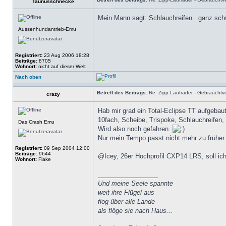
Taunusschnecke
Mein Mann sagt: Schlauchreifen...ganz schw
Aussenhundantrieb-Emu
Registriert:
23 Aug 2006 18:28
Beiträge:
8705
Wohnort:
nicht auf dieser Welt
Nach oben
Betreff des Beitrags:
Re: Zipp-Laufräder - Gebrauchtve
crazy
Hab mir grad ein Total-Eclipse TT aufgebau
10fach, Scheibe, Trispoke, Schlauchreifen,
Das Crash Emu
Wird also noch gefahren.
Nur mein Tempo passt nicht mehr zu früher
Registriert:
09 Sep 2004 12:00
Beiträge:
9644
@Icey, 26er Hochprofil CXP14 LRS, soll ic
Wohnort:
Flake
_________________
Und meine Seele spannte
weit ihre Flügel aus
flog über alle Lande
als flöge sie nach Haus...