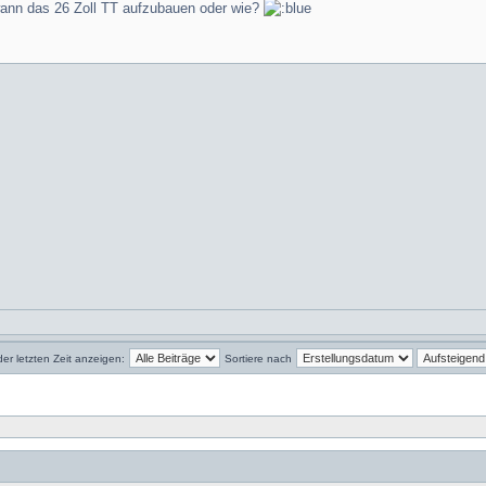
wann das 26 Zoll TT aufzubauen oder wie?
der letzten Zeit anzeigen:
Sortiere nach