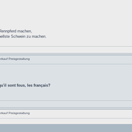
 Rennpferd machen,
nellste Schwein zu machen.
rkauf Preisgestaltung
u'il sont fous, les français?
rkauf Preisgestaltung