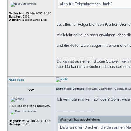
alles für Felgenbremsen, hmh?
Registriert:
15 Mär 2005 12:00
Beiträge:
6302
Wohnort:
Bei der Strick-Liesl
Ja, alles für Felgenbremsen (Carbon-Brems
Vielleicht sollte ich noch erwähnen, dass d
und die 404er waren sogar mit einem ehema
_________________
Du kannst aus einem dicken Schwein kein
aber Du kannst versuchen, daraus das sch
Nach oben
Betreff des Beitrags:
Re: Zipp-Laufräder - Gebrauchtve
Icey
Ich vermute mal kein 26" oder? Sonst wäre e
Rückenbeine ohne Brett-Emu
_________________
Wagnerli hat geschrieben:
Registriert:
24 Jun 2011 16:09
Beiträge:
5125
Dafür sind wir Drachen, die den armen Män