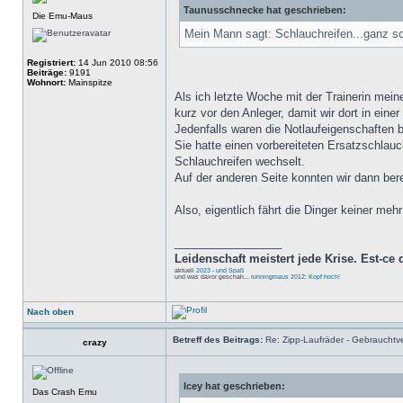
Taunusschnecke hat geschrieben:
Die Emu-Maus
Mein Mann sagt: Schlauchreifen...ganz sc
Registriert:
14 Jun 2010 08:56
Beiträge:
9191
Wohnort:
Mainspitze
Als ich letzte Woche mit der Trainerin mein
kurz vor den Anleger, damit wir dort in eine
Jedenfalls waren die Notlaufeigenschaften
Sie hatte einen vorbereiteten Ersatzschlauc
Schlauchreifen wechselt.
Auf der anderen Seite konnten wir dann bere
Also, eigentlich fährt die Dinger keiner mehr
_________________
Leidenschaft meistert jede Krise. Est-ce q
aktuell
2023 - und Spaß
und was davor geschah...
runningmaus 2012: Kopf hoch!
Nach oben
Betreff des Beitrags:
Re: Zipp-Laufräder - Gebrauchtve
crazy
Icey hat geschrieben:
Das Crash Emu