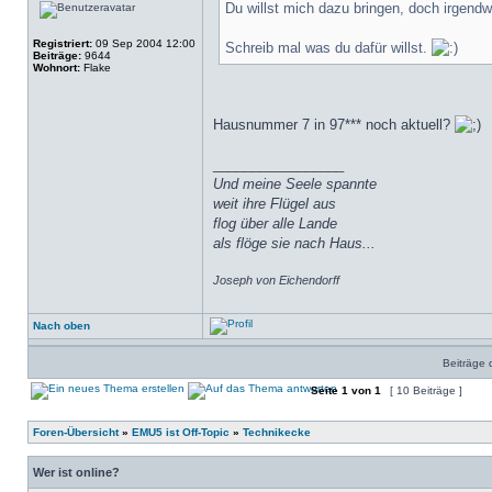
Du willst mich dazu bringen, doch irgend
Registriert:
09 Sep 2004 12:00
Schreib mal was du dafür willst.
Beiträge:
9644
Wohnort:
Flake
Hausnummer 7 in 97*** noch aktuell?
_________________
Und meine Seele spannte
weit ihre Flügel aus
flog über alle Lande
als flöge sie nach Haus...
Joseph von Eichendorff
Nach oben
Beiträge 
Seite
1
von
1
[ 10 Beiträge ]
Foren-Übersicht
»
EMU5 ist Off-Topic
»
Technikecke
Wer ist online?