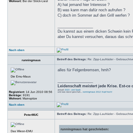
Wohnort:
Bei der Strick-Liesl
A) hat jemand hier Interesse ?
B) was kann man dafür noch aufrufen ?
C) doch im Sommer auf den Grill werfen ?
_________________
Du kannst aus einem dicken Schwein kein
aber Du kannst versuchen, daraus das sch
Nach oben
Betreff des Beitrags:
Re: Zipp-Laufräder - Gebrauchtve
runningmaus
alles für Felgenbremsen, hmh?
Die Emu-Maus
_________________
Leidenschaft meistert jede Krise. Est-ce q
aktuell
2023 - und Spaß
Registriert:
14 Jun 2010 08:56
und was davor geschah...
runningmaus 2012: Kopf hoch!
Beiträge:
9191
Wohnort:
Mainspitze
Nach oben
Betreff des Beitrags:
Re: Zipp-Laufräder - Gebrauchtve
PeterMUC
runningmaus hat geschrieben:
Das Wiesn-EMU