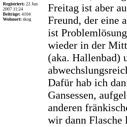
Registriert:
22 Jun
Freitag ist aber 
2007 11:24
Beiträge:
4104
Freund, der eine 
Wohnort:
skog
ist Problemlösung
wieder in der Mi
(aka. Hallenbad) 
abwechslungsrei
Dafür hab ich da
Gansessen, aufgel
anderen fränkisc
wir dann Flasche 