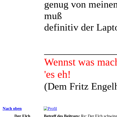
genug von meinem
muß
definitiv der Lap
______________
Wennst was mach
'es eh!
(Dem Fritz Engelh
Nach oben
Der Elch
Betreff des Beitrags:
Re: Der Elch schwing