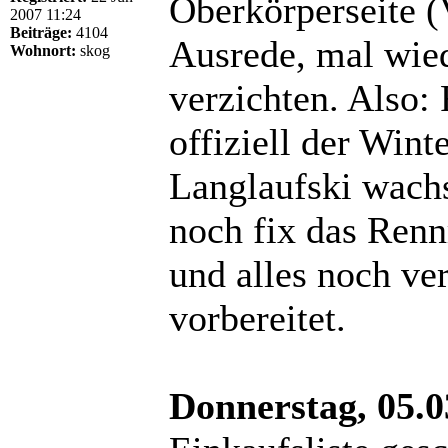
Oberkörperseite (
2007 11:24
Beiträge:
4104
Ausrede, mal wied
Wohnort:
skog
verzichten. Also: 
offiziell der Wint
Langlaufski wach
noch fix das Rennr
und alles noch v
vorbereitet.
Donnerstag, 05.0