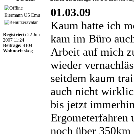
01.03.09
Eiermann U5 Emu
Kaum hatte ich m
Registriert:
22 Jun
kam im Büro auch
2007 11:24
Beiträge:
4104
Arbeit auf mich z
Wohnort:
skog
wieder vernachläs
seitdem kaum train
auch nicht wirkli
bis jetzt immerh
Ergometerfahren 
noch über 350km L