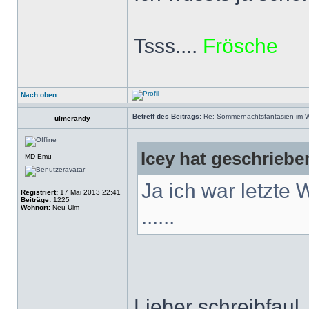
Tsss....
Frösche
Nach oben
Betreff des Beitrags:
Re: Sommernachtsfantasien im Win
ulmerandy
Icey hat geschriebe
MD Emu
Ja ich war letzte
Registriert:
17 Mai 2013 22:41
Beiträge:
1225
Wohnort:
Neu-Ulm
......
Lieber schreibfaul,