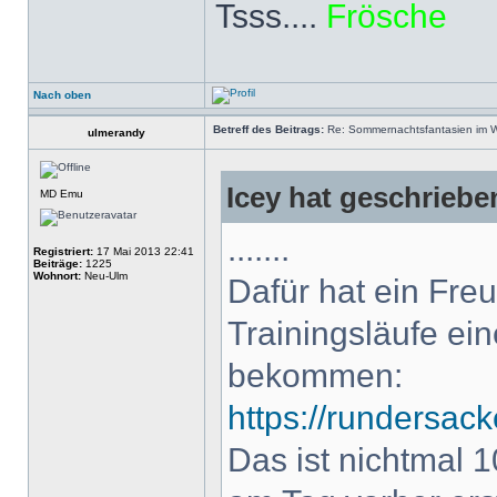
Tsss....
Frösche
Nach oben
Betreff des Beitrags:
Re: Sommernachtsfantasien im Win
ulmerandy
Icey hat geschriebe
MD Emu
.......
Registriert:
17 Mai 2013 22:41
Beiträge:
1225
Wohnort:
Neu-Ulm
Dafür hat ein Freu
Trainingsläufe ei
bekommen:
https://rundersack
Das ist nichtmal 