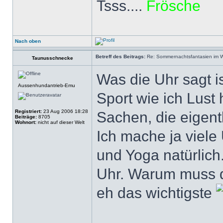
Tsss....
Frösche
Nach oben
Betreff des Beitrags:
Re: Sommernachtsfantasien im Win
Taunusschnecke
Was die Uhr sagt i
Aussenhundantrieb-Emu
Sport wie ich Lust
Registriert:
23 Aug 2006 18:28
Sachen, die eigent
Beiträge:
8705
Wohnort:
nicht auf dieser Welt
Ich mache ja viel
und Yoga natürlich.
Uhr. Warum muss da
eh das wichtigste