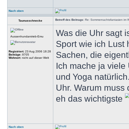
Nach oben
Betreff des Beitrags:
Re: Sommernachtsfantasien im Win
Taunusschnecke
Was die Uhr sagt i
Aussenhundantrieb-Emu
Sport wie ich Lust
Registriert:
23 Aug 2006 18:28
Sachen, die eigent
Beiträge:
8705
Wohnort:
nicht auf dieser Welt
Ich mache ja viel
und Yoga natürlich.
Uhr. Warum muss da
eh das wichtigste
Nach oben