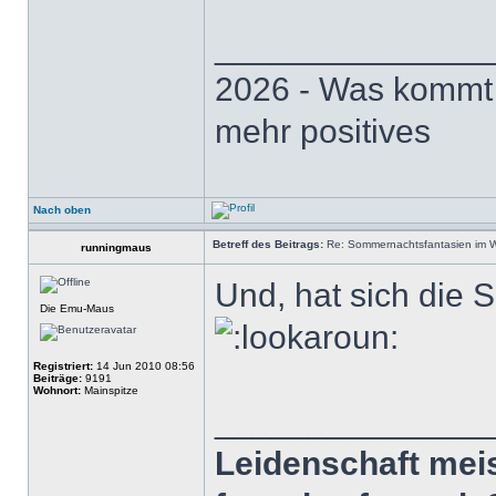
______________
2026 - Was kommt .
mehr positives
Nach oben
Betreff des Beitrags:
Re: Sommernachtsfantasien im Win
runningmaus
Und, hat sich die 
Die Emu-Maus
Registriert:
14 Jun 2010 08:56
Beiträge:
9191
Wohnort:
Mainspitze
______________
Leidenschaft meist