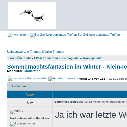
Anmelden
Zur Zeit kein geplantes Treffen
Unbeantwortete Themen
|
Aktive Themen
Foren-Übersicht
»
EMU5 trainiert für alles mögliche
»
Trainingsdaten
Sommernachtsfantasien im Winter - Klein-I
Moderator:
Moderator
Seite
148
von
151
[ 2251 Beiträg
Druckansicht
Autor
Betreff des Beitrags:
Re: Sommernachtsfantasien im Win
Icey
Ja ich war letzte 
Rückenbeine ohne Brett-Emu