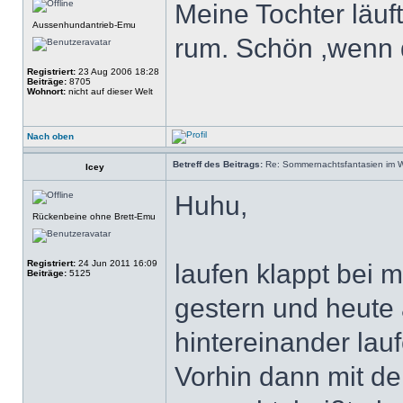
Meine Tochter läu
Aussenhundantrieb-Emu
rum. Schön ,wenn d
Registriert:
23 Aug 2006 18:28
Beiträge:
8705
Wohnort:
nicht auf dieser Welt
Nach oben
Betreff des Beitrags:
Re: Sommernachtsfantasien im Win
Icey
Huhu,
Rückenbeine ohne Brett-Emu
Registriert:
24 Jun 2011 16:09
laufen klappt bei mi
Beiträge:
5125
gestern und heute
hintereinander lau
Vorhin dann mit de