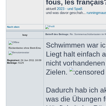
fous, les français
aktuell
2023 - und Spaß
und was davor geschah...
runningmaus
Nach oben
Betreff des Beitrags:
Re: Sommernachtsfantasien im Win
Icey
Schwimmen war ich 
Rückenbeine ohne Brett-Emu
Liegt halt einfach 
Registriert:
24 Jun 2011 16:09
nicht vorhandenen
Beiträge:
5125
Zielen.
Dadurch hab ich ak
was die Übungen fü