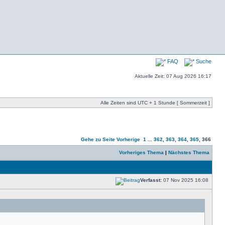
FAQ
Suche
Aktuelle Zeit: 07 Aug 2026 16:17
Alle Zeiten sind UTC + 1 Stunde [ Sommerzeit ]
Gehe zu Seite
Vorherige
1
...
362
,
363
,
364
,
365
,
366
Vorheriges Thema
|
Nächstes Thema
Verfasst:
07 Nov 2025 16:08