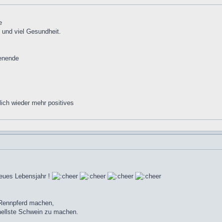
e
 und viel Gesundheit.
enende
lich wieder mehr positives
neues Lebensjahr !
 Rennpferd machen,
nellste Schwein zu machen.