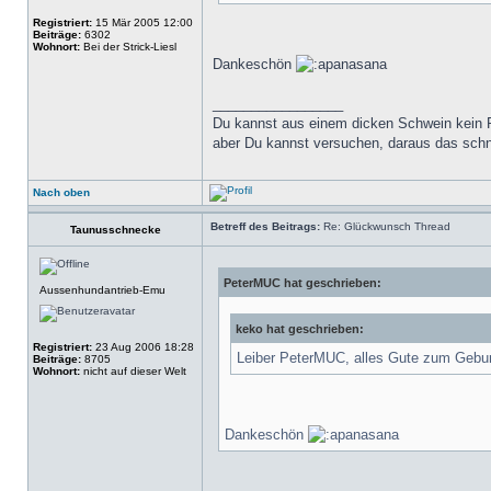
Registriert:
15 Mär 2005 12:00
Beiträge:
6302
Wohnort:
Bei der Strick-Liesl
Dankeschön
_________________
Du kannst aus einem dicken Schwein kein
aber Du kannst versuchen, daraus das sch
Nach oben
Betreff des Beitrags:
Re: Glückwunsch Thread
Taunusschnecke
PeterMUC hat geschrieben:
Aussenhundantrieb-Emu
keko hat geschrieben:
Registriert:
23 Aug 2006 18:28
Leiber PeterMUC, alles Gute zum Gebu
Beiträge:
8705
Wohnort:
nicht auf dieser Welt
Dankeschön