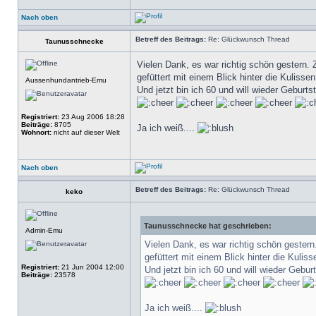
Nach oben
Betreff des Beitrags:
Re: Glückwunsch Thread
Taunusschnecke
Vielen Dank, es war richtig schön gestern.
gefüttert mit einem Blick hinter die Kulis
Aussenhundantrieb-Emu
Und jetzt bin ich 60 und will wieder Gebur
Registriert:
23 Aug 2006 18:28
Beiträge:
8705
Ja ich weiß....
Wohnort:
nicht auf dieser Welt
Nach oben
Betreff des Beitrags:
Re: Glückwunsch Thread
keko
Taunusschnecke hat geschrieben:
Admin-Emu
Vielen Dank, es war richtig schön gester
gefüttert mit einem Blick hinter die Kul
Registriert:
21 Jun 2004 12:00
Und jetzt bin ich 60 und will wieder Geb
Beiträge:
23578
Ja ich weiß....