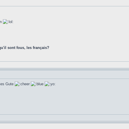
en
u'il sont fous, les français?
lles Gute