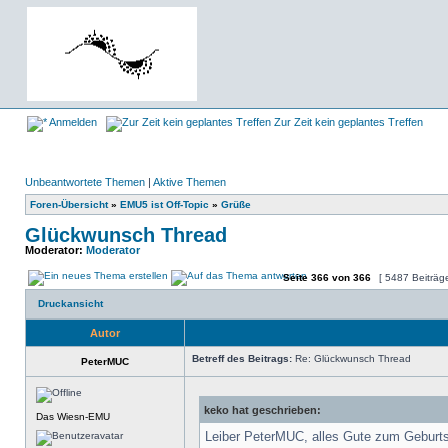
Anmelden
Zur Zeit kein geplantes Treffen
Unbeantwortete Themen
|
Aktive Themen
Foren-Übersicht
»
EMU5 ist Off-Topic
»
Grüße
Glückwunsch Thread
Moderator:
Moderator
Seite
366
von
366
[ 5487 Beiträg
Druckansicht
Autor
Betreff des Beitrags:
Re: Glückwunsch Thread
PeterMUC
keko hat geschrieben:
Das Wiesn-EMU
Leiber PeterMUC, alles Gute zum Geburt