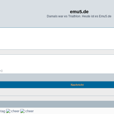
emu5.de
Damals war es Triathlon. Heute ist es Emu5.de
e ]
Nachricht
stag