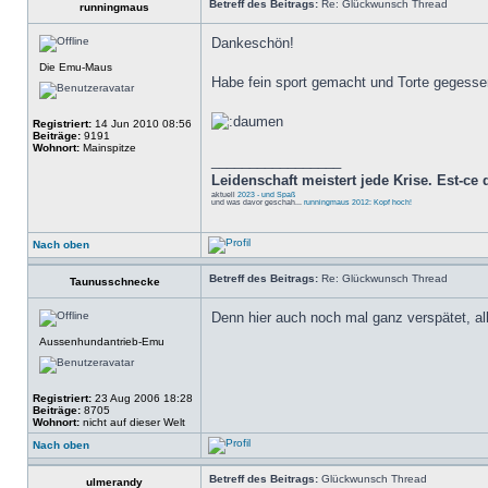
Betreff des Beitrags:
Re: Glückwunsch Thread
runningmaus
Dankeschön!
Die Emu-Maus
Habe fein sport gemacht und Torte gegess
Registriert:
14 Jun 2010 08:56
Beiträge:
9191
Wohnort:
Mainspitze
_________________
Leidenschaft meistert jede Krise. Est-ce q
aktuell
2023 - und Spaß
und was davor geschah...
runningmaus 2012: Kopf hoch!
Nach oben
Betreff des Beitrags:
Re: Glückwunsch Thread
Taunusschnecke
Denn hier auch noch mal ganz verspätet, a
Aussenhundantrieb-Emu
Registriert:
23 Aug 2006 18:28
Beiträge:
8705
Wohnort:
nicht auf dieser Welt
Nach oben
Betreff des Beitrags:
Glückwunsch Thread
ulmerandy