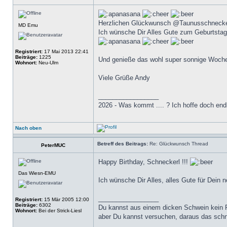
Herzlichen Glückwunsch @Taunusschneck
MD Emu
Ich wünsche Dir Alles Gute zum Geburtstag
Registriert:
17 Mai 2013 22:41
Beiträge:
1225
Und genieße das wohl super sonnige Woch
Wohnort:
Neu-Ulm
Viele Grüße Andy
_________________
2026 - Was kommt .... ? Ich hoffe doch end
Nach oben
Betreff des Beitrags:
Re: Glückwunsch Thread
PeterMUC
Happy Birthday, Schneckerl !!!
Das Wiesn-EMU
Ich wünsche Dir Alles, alles Gute für Dein 
_________________
Registriert:
15 Mär 2005 12:00
Beiträge:
6302
Du kannst aus einem dicken Schwein kein
Wohnort:
Bei der Strick-Liesl
aber Du kannst versuchen, daraus das sch