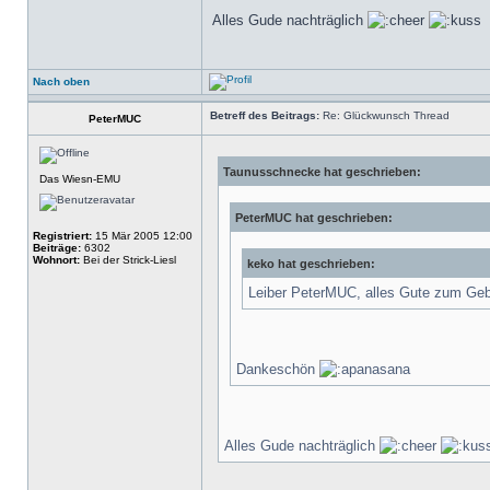
Alles Gude nachträglich
Nach oben
Betreff des Beitrags:
Re: Glückwunsch Thread
PeterMUC
Taunusschnecke hat geschrieben:
Das Wiesn-EMU
PeterMUC hat geschrieben:
Registriert:
15 Mär 2005 12:00
Beiträge:
6302
Wohnort:
Bei der Strick-Liesl
keko hat geschrieben:
Leiber PeterMUC, alles Gute zum Ge
Dankeschön
Alles Gude nachträglich