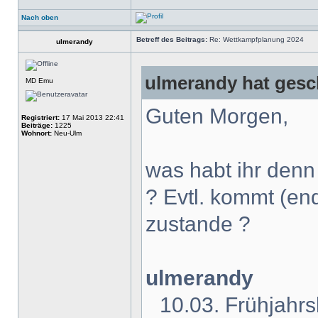
Nach oben
Betreff des Beitrags:
Re: Wettkampfplanung 2024
ulmerandy
ulmerandy hat gesc
MD Emu
Guten Morgen,
Registriert:
17 Mai 2013 22:41
Beiträge:
1225
Wohnort:
Neu-Ulm
was habt ihr denn 
? Evtl. kommt (end
zustande ?
ulmerandy
10.03. Frühjahrsl