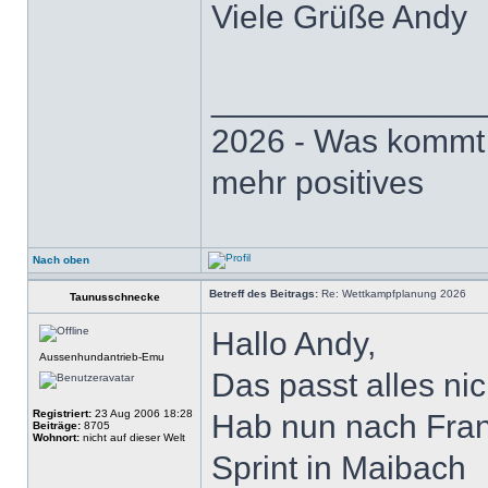
Viele Grüße Andy
______________
2026 - Was kommt .
mehr positives
Nach oben
Betreff des Beitrags:
Re: Wettkampfplanung 2026
Taunusschnecke
Hallo Andy,
Aussenhundantrieb-Emu
Das passt alles nich
Registriert:
23 Aug 2006 18:28
Hab nun nach Frankf
Beiträge:
8705
Wohnort:
nicht auf dieser Welt
Sprint in Maibach