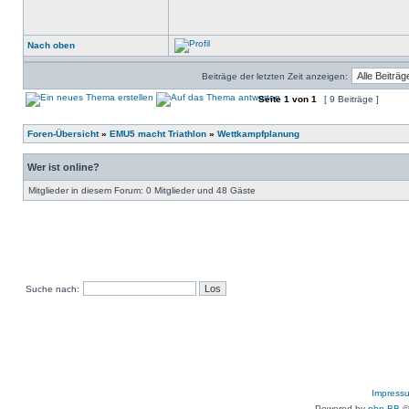
Nach oben
Beiträge der letzten Zeit anzeigen:
Seite
1
von
1
[ 9 Beiträge ]
Foren-Übersicht
»
EMU5 macht Triathlon
»
Wettkampfplanung
Wer ist online?
Mitglieder in diesem Forum: 0 Mitglieder und 48 Gäste
Suche nach:
Impress
Powered by
php.BB
©