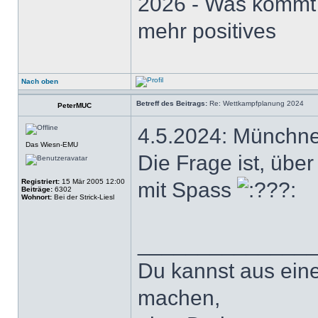
2026 - Was kommt .
mehr positives
Nach oben
Betreff des Beitrags:
Re: Wettkampfplanung 2024
PeterMUC
4.5.2024: Münchne
Das Wiesn-EMU
Die Frage ist, übe
Registriert:
15 Mär 2005 12:00
mit Spass
Beiträge:
6302
Wohnort:
Bei der Strick-Liesl
______________
Du kannst aus ein
machen,