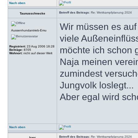
Nach oben
Betreff des Beitrags:
Re: Wettkampfplanung 2024
Taunusschnecke
Wir müssen es auf
Aussenhundantrieb-Emu
viele Außeneinflüs
Registriert:
23 Aug 2006 18:28
möchte ich schon
Beiträge:
8705
Wohnort:
nicht auf dieser Welt
Naja meinen vereins
zumindest versuch
Jungvolk loslegt...
Aber egal wird sch
Nach oben
Betreff des Beitrags:
Re: Wettkampfplanung 2024
Icey