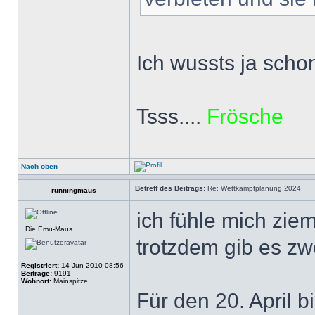
Ich wussts ja scho
Tsss....
Frösche
Nach oben
Betreff des Beitrags:
Re: Wettkampfplanung 2024
runningmaus
ich fühle mich ziem
Die Emu-Maus
trotzdem gib es zw
Registriert:
14 Jun 2010 08:56
Beiträge:
9191
Wohnort:
Mainspitze
Für den 20. April b