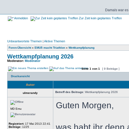
Damals war es 
Anmelden
Zur Zeit kein geplantes Treffen
Unbeantwortete Themen
|
Aktive Themen
Foren-Übersicht
»
EMU5 macht Triathlon
»
Wettkampfplanung
Wettkampfplanung 2026
Moderator:
Moderator
Seite
1
von
1
[ 9 Beiträge ]
Druckansicht
Autor
Betreff des Beitrags:
Wettkampfplanung 2026
ulmerandy
Guten Morgen,
MD Emu
Registriert:
17 Mai 2013 22:41
was habt ihr denn 
Beiträge:
1225