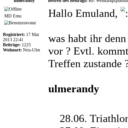
ulmerandy
Betreff des Beitrags:
Re: Wettkampfplanun
Hallo Emuland,
MD Emu
Registriert:
17 Mai
was habt ihr denn 
2013 22:41
Beiträge:
1225
vor ? Evtl. kommt
Wohnort:
Neu-Ulm
Treffen zustande 
ulmerandy
28.06. Triathlo