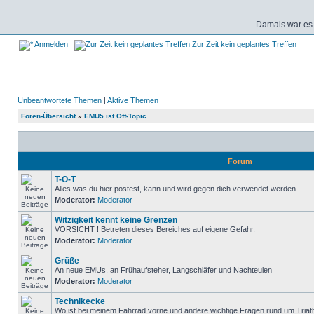
Damals war es 
Anmelden
Zur Zeit kein geplantes Treffen
Unbeantwortete Themen
|
Aktive Themen
Foren-Übersicht
»
EMU5 ist Off-Topic
Forum
T-O-T
Alles was du hier postest, kann und wird gegen dich verwendet werden.
Moderator:
Moderator
Witzigkeit kennt keine Grenzen
VORSICHT ! Betreten dieses Bereiches auf eigene Gefahr.
Moderator:
Moderator
Grüße
An neue EMUs, an Frühaufsteher, Langschläfer und Nachteulen
Moderator:
Moderator
Technikecke
Wo ist bei meinem Fahrrad vorne und andere wichtige Fragen rund um Triat