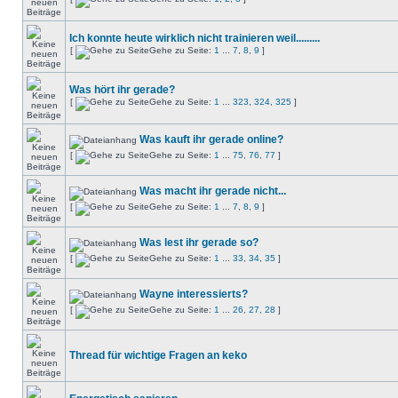
Ich konnte heute wirklich nicht trainieren weil.........
[
Gehe zu Seite:
1
...
7
,
8
,
9
]
Was hört ihr gerade?
[
Gehe zu Seite:
1
...
323
,
324
,
325
]
Was kauft ihr gerade online?
[
Gehe zu Seite:
1
...
75
,
76
,
77
]
Was macht ihr gerade nicht...
[
Gehe zu Seite:
1
...
7
,
8
,
9
]
Was lest ihr gerade so?
[
Gehe zu Seite:
1
...
33
,
34
,
35
]
Wayne interessierts?
[
Gehe zu Seite:
1
...
26
,
27
,
28
]
Thread für wichtige Fragen an keko