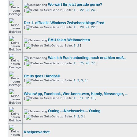
Wo wärt Ihr jetzt gerade gerne?
[
Gehe zu Seite:
1
...
22
,
23
,
24
]
Der 1. offizielle Windows Zwischenablage-Fred
[
Gehe zu Seite:
1
...
20
,
21
,
22
]
EMU feiert Weihnachten
[
Gehe zu Seite:
1
,
2
]
Was ich Euch unbedingt noch erzählen muß...
[
Gehe zu Seite:
1
...
75
,
76
,
77
]
Emus goes Handball
[
Gehe zu Seite:
1
,
2
,
3
,
4
]
WhatsApp, Facebook, Wer-kennt-wen, Handy, Messenger, ...
[
Gehe zu Seite:
1
...
11
,
12
,
13
]
Outing ---Nachwuchs--- Outing
[
Gehe zu Seite:
1
,
2
,
3
]
Kneipenverbot