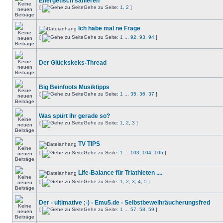
Energetisch sanieren
[
Gehe zu Seite:
1
,
2
]
Ich habe mal ne Frage
[
Gehe zu Seite:
1
...
92
,
93
,
94
]
Der Glückskeks-Thread
Big Beinfoots Musiktipps
[
Gehe zu Seite:
1
...
35
,
36
,
37
]
Was spürt ihr gerade so?
[
Gehe zu Seite:
1
,
2
,
3
]
TV TIPS
[
Gehe zu Seite:
1
...
103
,
104
,
105
]
Life-Balance für Triathleten ....
[
Gehe zu Seite:
1
,
2
,
3
,
4
,
5
]
Der - ultimative ;-) - Emu5.de - Selbstbeweihräucherungsfred
[
Gehe zu Seite:
1
...
57
,
58
,
59
]