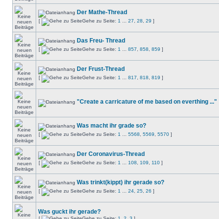
Der Mathe-Thread
[
Gehe zu Seite:
1
...
27
,
28
,
29
]
Das Freu- Thread
[
Gehe zu Seite:
1
...
857
,
858
,
859
]
Der Frust-Thread
[
Gehe zu Seite:
1
...
817
,
818
,
819
]
"Create a carricature of me based on everthing ..."
Was macht ihr grade so?
[
Gehe zu Seite:
1
...
5568
,
5569
,
5570
]
Der Coronavirus-Thread
[
Gehe zu Seite:
1
...
108
,
109
,
110
]
Was trinkt(kippt) ihr gerade so?
[
Gehe zu Seite:
1
...
24
,
25
,
26
]
Was guckt ihr gerade?
[
Gehe zu Seite:
1
,
2
,
3
]