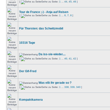
[
Gehe zu Seite:
1
...
44
,
45
,
46
]
Tour de France ;-) - Anja auf Reisen
[
Gehe zu Seite:
1
...
6
,
7
,
8
]
Für Thorsten: das Schwitzmobil
10316 Tage
Da iss-sie-wieder....
[
Gehe zu Seite:
1
...
40
,
41
,
42
]
Der Gif-Fred
Was eßt ihr gerade so ?
[
Gehe zu Seite:
1
...
338
,
339
,
340
]
Kompaktkamera