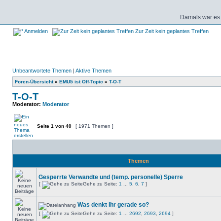
Damals war es 
Anmelden
Zur Zeit kein geplantes Treffen
Unbeantwortete Themen
|
Aktive Themen
Foren-Übersicht
»
EMU5 ist Off-Topic
»
T-O-T
T-O-T
Moderator:
Moderator
Seite
1
von
40
[ 1971 Themen ]
Themen
Gesperrte Verwandte und (temp. personelle) Sperre
[
Gehe zu Seite:
1
...
5
,
6
,
7
]
Was denkt ihr gerade so?
[
Gehe zu Seite:
1
...
2692
,
2693
,
2694
]