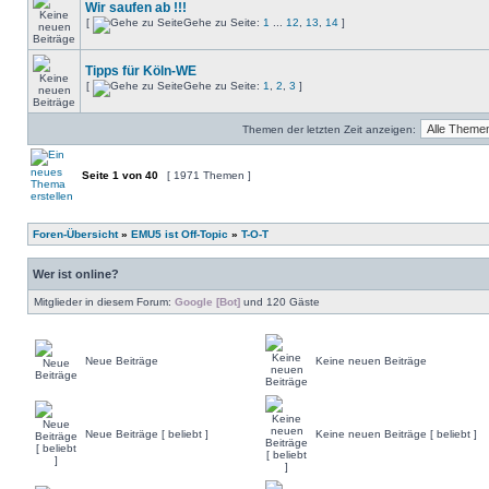
Wir saufen ab !!!
[
Gehe zu Seite:
1
...
12
,
13
,
14
]
Tipps für Köln-WE
[
Gehe zu Seite:
1
,
2
,
3
]
Themen der letzten Zeit anzeigen:
Seite
1
von
40
[ 1971 Themen ]
Foren-Übersicht
»
EMU5 ist Off-Topic
»
T-O-T
Wer ist online?
Mitglieder in diesem Forum:
Google [Bot]
und 120 Gäste
Neue Beiträge
Keine neuen Beiträge
Neue Beiträge [ beliebt ]
Keine neuen Beiträge [ beliebt ]