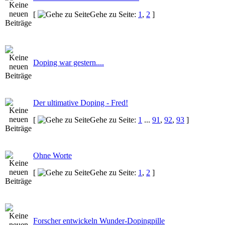
[
Gehe zu Seite:
1
,
2
]
Doping war gestern....
Der ultimative Doping - Fred!
[
Gehe zu Seite:
1
...
91
,
92
,
93
]
Ohne Worte
[
Gehe zu Seite:
1
,
2
]
Forscher entwickeln Wunder-Dopingpille