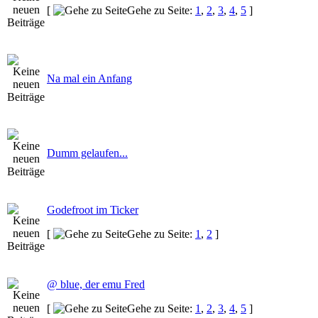
[
Gehe zu Seite:
1
,
2
,
3
,
4
,
5
]
Na mal ein Anfang
Dumm gelaufen...
Godefroot im Ticker
[
Gehe zu Seite:
1
,
2
]
@ blue, der emu Fred
[
Gehe zu Seite:
1
,
2
,
3
,
4
,
5
]