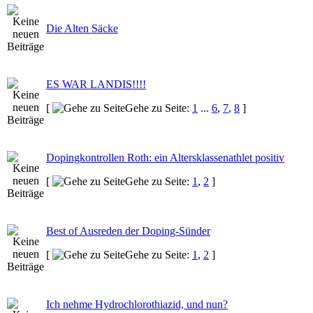
Die Alten Säcke
ES WAR LANDIS!!!!
[
Gehe zu Seite:
1
...
6
,
7
,
8
]
Dopingkontrollen Roth: ein Altersklassenathlet positiv
[
Gehe zu Seite:
1
,
2
]
Best of Ausreden der Doping-Sünder
[
Gehe zu Seite:
1
,
2
]
Ich nehme Hydrochlorothiazid, und nun?