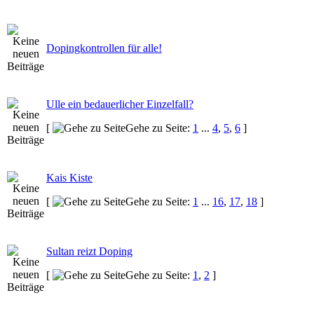
Dopingkontrollen für alle!
Ulle ein bedauerlicher Einzelfall?
[
Gehe zu Seite:
1
...
4
,
5
,
6
]
Kais Kiste
[
Gehe zu Seite:
1
...
16
,
17
,
18
]
Sultan reizt Doping
[
Gehe zu Seite:
1
,
2
]