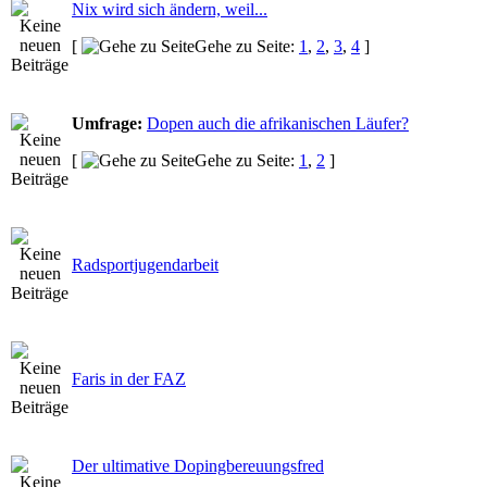
Nix wird sich ändern, weil...
[
Gehe zu Seite:
1
,
2
,
3
,
4
]
Umfrage:
Dopen auch die afrikanischen Läufer?
[
Gehe zu Seite:
1
,
2
]
Radsportjugendarbeit
Faris in der FAZ
Der ultimative Dopingbereuungsfred