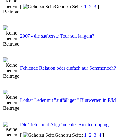
[
Gehe zu Seite:
1
,
2
,
3
]
2007 - die sauberste Tour seit langem?
Fehlende Relation oder einfach nur Sommerloch?
Lothar Leder mit "auffälligen" Blutwerten in F/M
Die Tiefen und Abgründe des Amateurdopings...
[
Gehe zu Seite:
1
,
2
,
3
,
4
]