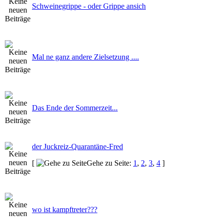
Schweinegrippe - oder Grippe ansich
Mal ne ganz andere Zielsetzung ....
Das Ende der Sommerzeit...
der Juckreiz-Quarantäne-Fred
[
Gehe zu Seite:
1
,
2
,
3
,
4
]
wo ist kampftreter???