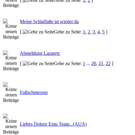
[
Gehe zu Seite:
1
,
2
]
Meine Schlaffalte ist wieder da
[
Gehe zu Seite:
1
,
2
,
3
,
4
,
5
]
Abmeldung Lazarett:
[
Gehe zu Seite:
1
...
20
,
21
,
22
]
Fußschmerzen
Liebes Doktor Emu Team...(AUA)