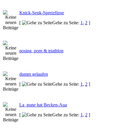
Knick-Senk-Spreizfüsse
[
Gehe zu Seite:
1
,
2
]
posing, porn & triathlon
dumm gelaufen
[
Gehe zu Seite:
1
,
2
]
La_gune hat Becken-Aua
[
Gehe zu Seite:
1
,
2
]