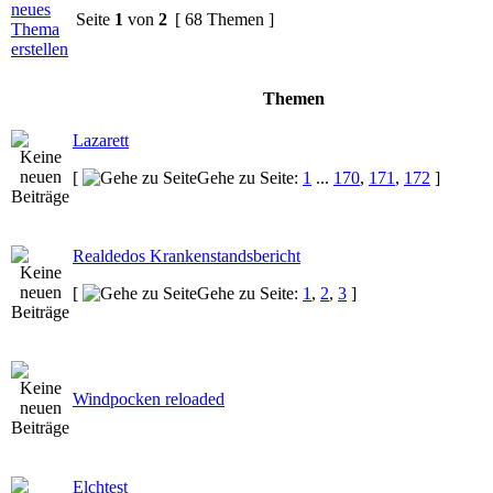
Seite
1
von
2
[ 68 Themen ]
Themen
Lazarett
[
Gehe zu Seite:
1
...
170
,
171
,
172
]
Realdedos Krankenstandsbericht
[
Gehe zu Seite:
1
,
2
,
3
]
Windpocken reloaded
Elchtest