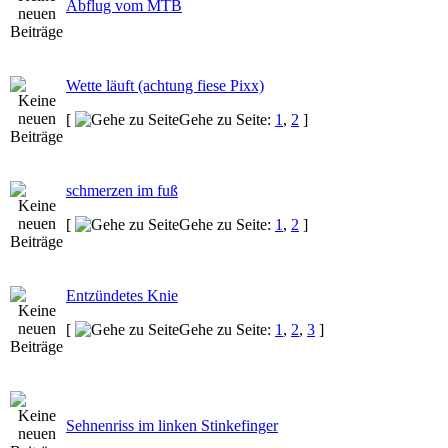
Abflug vom MTB
Wette läuft (achtung fiese Pixx)
[
Gehe zu Seite:
1
,
2
]
schmerzen im fuß
[
Gehe zu Seite:
1
,
2
]
Entzündetes Knie
[
Gehe zu Seite:
1
,
2
,
3
]
Sehnenriss im linken Stinkefinger