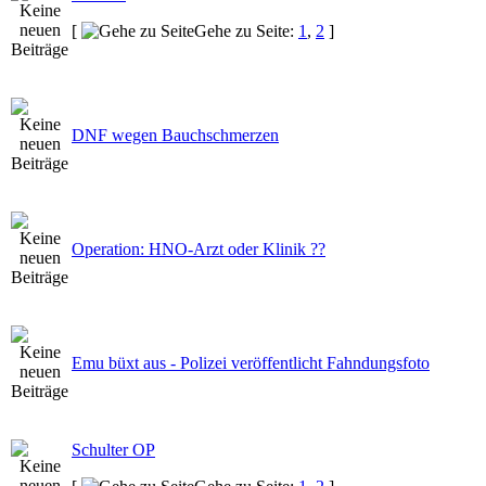
[
Gehe zu Seite:
1
,
2
]
DNF wegen Bauchschmerzen
Operation: HNO-Arzt oder Klinik ??
Emu büxt aus - Polizei veröffentlicht Fahndungsfoto
Schulter OP