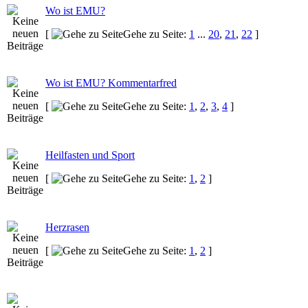
Wo ist EMU?
[
Gehe zu Seite:
1
...
20
,
21
,
22
]
Wo ist EMU? Kommentarfred
[
Gehe zu Seite:
1
,
2
,
3
,
4
]
Heilfasten und Sport
[
Gehe zu Seite:
1
,
2
]
Herzrasen
[
Gehe zu Seite:
1
,
2
]