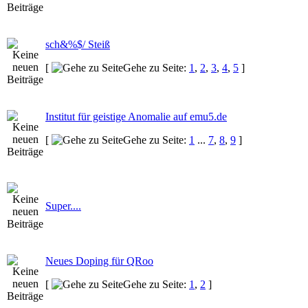
sch&%$/ Steiß
[
Gehe zu Seite:
1
,
2
,
3
,
4
,
5
]
Institut für geistige Anomalie auf emu5.de
[
Gehe zu Seite:
1
...
7
,
8
,
9
]
Super....
Neues Doping für QRoo
[
Gehe zu Seite:
1
,
2
]