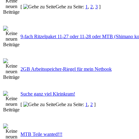
[
Gehe zu Seite:
1
,
2
,
3
]
9-fach Ritzelpaket 11-27 oder 11-28 oder MTB (Shimano k
2GB Arbeitsspeicher-Riegel für mein Netbook
Suche ganz viel Kleinkram!
[
Gehe zu Seite:
1
,
2
]
MTB Teile wanted!!!