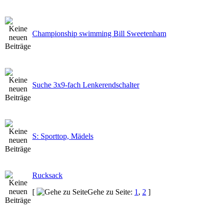
Championship swimming Bill Sweetenham
Suche 3x9-fach Lenkerendschalter
S: Sporttop, Mädels
Rucksack
[
Gehe zu Seite:
1
,
2
]