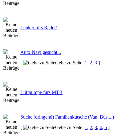
Lenker fürs Radel!
Auto-Navi gesucht...
[
Gehe zu Seite:
1
,
2
,
3
]
Luftpumpe fürs MTB
Suche (dringend) Familienkutsche (Van, Bus,...)
[
Gehe zu Seite:
1
,
2
,
3
,
4
,
5
]