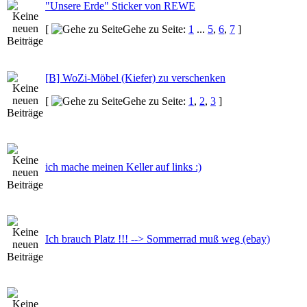
"Unsere Erde" Sticker von REWE
[
Gehe zu Seite:
1
...
5
,
6
,
7
]
[B] WoZi-Möbel (Kiefer) zu verschenken
[
Gehe zu Seite:
1
,
2
,
3
]
ich mache meinen Keller auf links :)
Ich brauch Platz !!! --> Sommerrad muß weg (ebay)