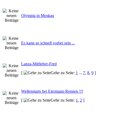
Olympia in Moskau
Es kann so schnell vorbei sein ...
Lanza-Mitfieber-Fred
[
Gehe zu Seite:
1
...
7
,
8
,
9
]
Wellenstarts bei Eiermann-Rennen !!!
[
Gehe zu Seite:
1
,
2
]