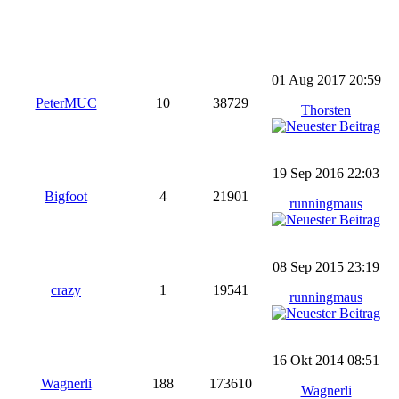
01 Aug 2017 20:59
PeterMUC
10
38729
Thorsten
19 Sep 2016 22:03
Bigfoot
4
21901
runningmaus
08 Sep 2015 23:19
crazy
1
19541
runningmaus
16 Okt 2014 08:51
Wagnerli
188
173610
Wagnerli