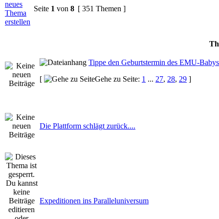
Seite
1
von
8
[ 351 Themen ]
Th
Tippe den Geburtstermin des EMU-Babys
[
Gehe zu Seite:
1
...
27
,
28
,
29
]
Die Plattform schlägt zurück....
Expeditionen ins Paralleluniversum