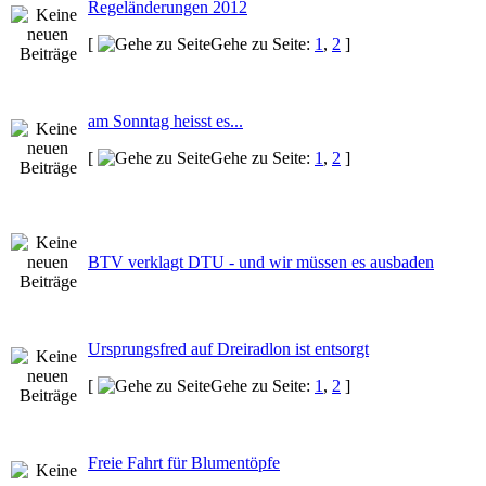
Regeländerungen 2012
[
Gehe zu Seite:
1
,
2
]
am Sonntag heisst es...
[
Gehe zu Seite:
1
,
2
]
BTV verklagt DTU - und wir müssen es ausbaden
Ursprungsfred auf Dreiradlon ist entsorgt
[
Gehe zu Seite:
1
,
2
]
Freie Fahrt für Blumentöpfe