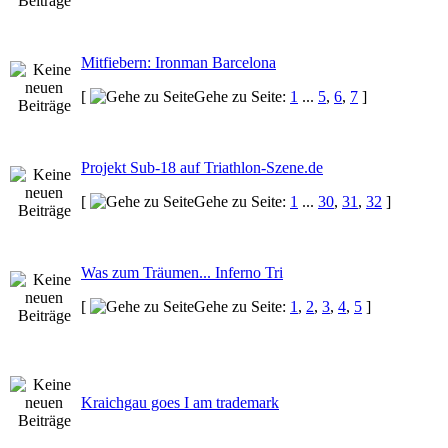
Mitfiebern: Ironman Barcelona
[
Gehe zu Seite:
1
...
5
,
6
,
7
]
Projekt Sub-18 auf Triathlon-Szene.de
[
Gehe zu Seite:
1
...
30
,
31
,
32
]
Was zum Träumen... Inferno Tri
[
Gehe zu Seite:
1
,
2
,
3
,
4
,
5
]
Kraichgau goes I am trademark