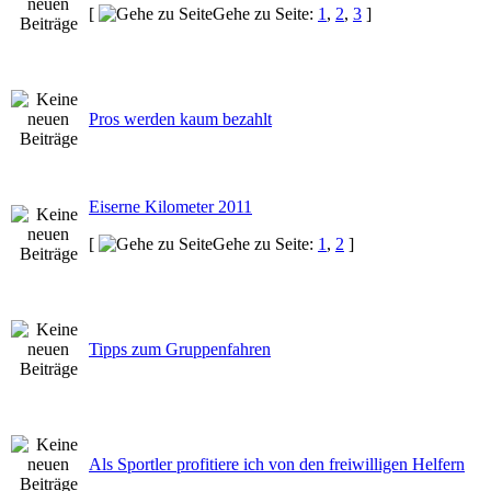
[
Gehe zu Seite:
1
,
2
,
3
]
Pros werden kaum bezahlt
Eiserne Kilometer 2011
[
Gehe zu Seite:
1
,
2
]
Tipps zum Gruppenfahren
Als Sportler profitiere ich von den freiwilligen Helfern