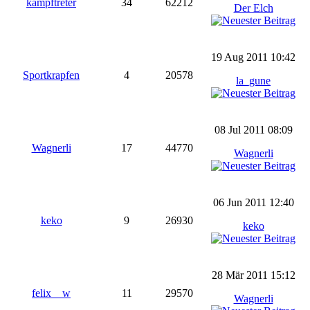
kampftreter
34
62212
Der Elch
19 Aug 2011 10:42
Sportkrapfen
4
20578
la_gune
08 Jul 2011 08:09
Wagnerli
17
44770
Wagnerli
06 Jun 2011 12:40
keko
9
26930
keko
28 Mär 2011 15:12
felix__w
11
29570
Wagnerli