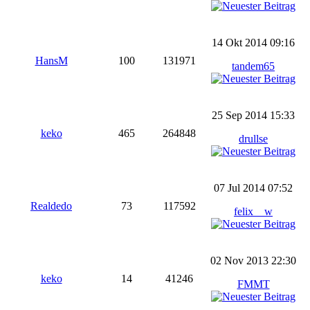
14 Okt 2014 09:16
HansM
100
131971
tandem65
25 Sep 2014 15:33
keko
465
264848
drullse
07 Jul 2014 07:52
Realdedo
73
117592
felix__w
02 Nov 2013 22:30
keko
14
41246
FMMT