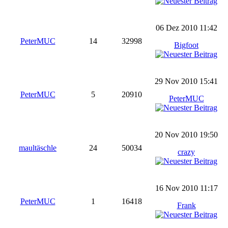
06 Dez 2010 11:42
PeterMUC
14
32998
Bigfoot
29 Nov 2010 15:41
PeterMUC
5
20910
PeterMUC
20 Nov 2010 19:50
maultäschle
24
50034
crazy
16 Nov 2010 11:17
PeterMUC
1
16418
Frank