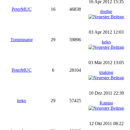
16 Apr 2012 15:35
PeterMUC
16
46838
drullse
03 Apr 2012 12:03
Tomminator
29
59896
keko
03 Mär 2012 13:05
PeterMUC
6
28104
triaking
10 Dez 2011 22:39
keko
29
57425
Kampa
12 Okt 2011 08:22