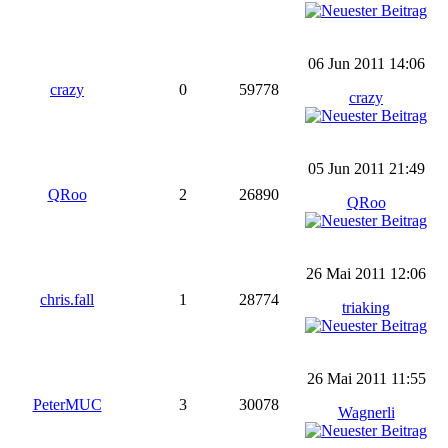
06 Jun 2011 14:06
crazy
0
59778
crazy
05 Jun 2011 21:49
QRoo
2
26890
QRoo
26 Mai 2011 12:06
chris.fall
1
28774
triaking
26 Mai 2011 11:55
PeterMUC
3
30078
Wagnerli