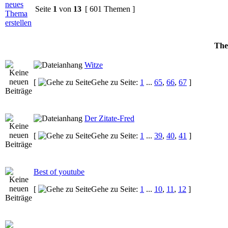
Seite
1
von
13
[ 601 Themen ]
Th
Witze
[
Gehe zu Seite:
1
...
65
,
66
,
67
]
Der Zitate-Fred
[
Gehe zu Seite:
1
...
39
,
40
,
41
]
Best of youtube
[
Gehe zu Seite:
1
...
10
,
11
,
12
]