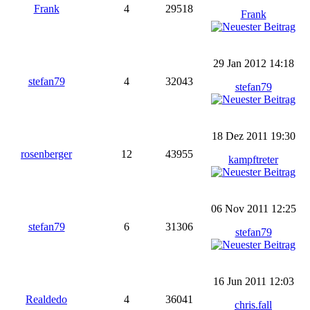
Frank
4
29518
Frank
29 Jan 2012 14:18
stefan79
4
32043
stefan79
18 Dez 2011 19:30
rosenberger
12
43955
kampftreter
06 Nov 2011 12:25
stefan79
6
31306
stefan79
16 Jun 2011 12:03
Realdedo
4
36041
chris.fall