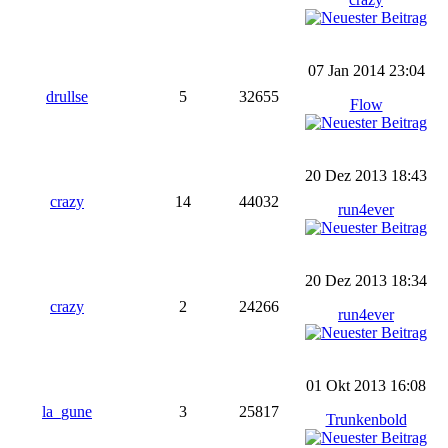
07 Jan 2014 23:04
drullse
5
32655
Flow
20 Dez 2013 18:43
crazy
14
44032
run4ever
20 Dez 2013 18:34
crazy
2
24266
run4ever
01 Okt 2013 16:08
la_gune
3
25817
Trunkenbold