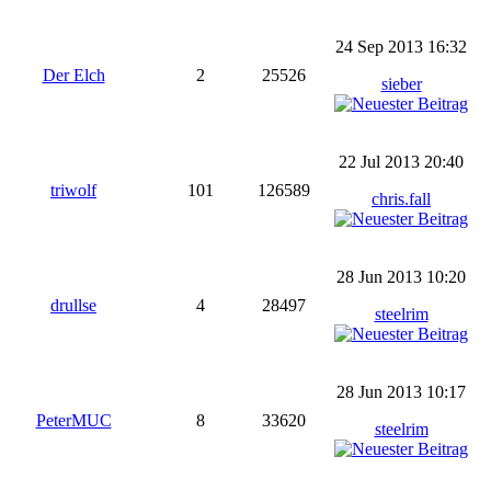
24 Sep 2013 16:32
Der Elch
2
25526
sieber
22 Jul 2013 20:40
triwolf
101
126589
chris.fall
28 Jun 2013 10:20
drullse
4
28497
steelrim
28 Jun 2013 10:17
PeterMUC
8
33620
steelrim