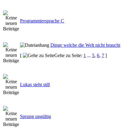
Programmiersprache C
Dinge welche die Welt nicht braucht
[
Gehe zu Seite:
1
...
5
,
6
,
7
]
Lukas steht still
Sprung ungültig