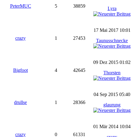
PeterMUC
5
38859
Lyra
17 Mai 2017 10:01
crazy
1
27453
Taunusschnecke
09 Dez 2015 01:02
Bigfoot
4
42645
Thorsten
04 Sep 2015 05:40
drullse
1
28366
glaurung
01 Mär 2014 10:04
crazy
0
61331
crazy