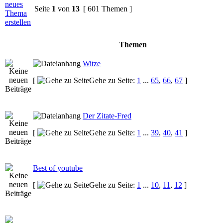
Seite
1
von
13
[ 601 Themen ]
Themen
Witze
[
Gehe zu Seite:
1
...
65
,
66
,
67
]
Der Zitate-Fred
[
Gehe zu Seite:
1
...
39
,
40
,
41
]
Best of youtube
[
Gehe zu Seite:
1
...
10
,
11
,
12
]