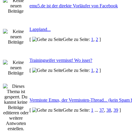
emu5.de ist der direkte Vorläufer von Facebook
Lappland...
[
Gehe zu Seite:
1
,
2
]
Trainingseifer vermisst! Wo isser?
[
Gehe zu Seite:
1
,
2
]
Vermisste Emus, der Vermissten-Thread... (kein Spam b
[
Gehe zu Seite:
1
...
37
,
38
,
39
]