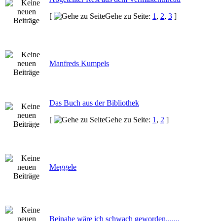
[
Gehe zu Seite:
1
,
2
,
3
]
Manfreds Kumpels
Das Buch aus der Bibliothek
[
Gehe zu Seite:
1
,
2
]
Meggele
Beinahe wäre ich schwach geworden.......