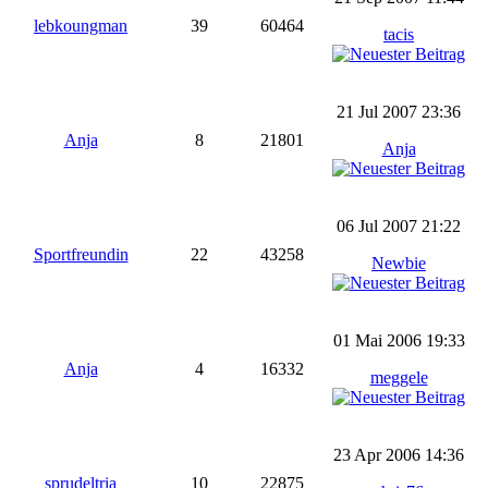
lebkoungman
39
60464
tacis
21 Jul 2007 23:36
Anja
8
21801
Anja
06 Jul 2007 21:22
Sportfreundin
22
43258
Newbie
01 Mai 2006 19:33
Anja
4
16332
meggele
23 Apr 2006 14:36
sprudeltria
10
22875