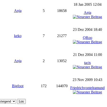
18 Jan 2005 12:04
Anja
5
18658
Anja
23 Dez 2004 18:40
keko
7
21277
QRoo
21 Dez 2004 11:00
Anja
2
13052
tacis
23 Nov 2009 10:43
Bigfoot
172
144070
Friedrichvontelramund