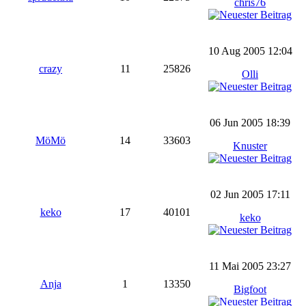
chris76
10 Aug 2005 12:04
crazy
11
25826
Olli
06 Jun 2005 18:39
MöMö
14
33603
Knuster
02 Jun 2005 17:11
keko
17
40101
keko
11 Mai 2005 23:27
Anja
1
13350
Bigfoot