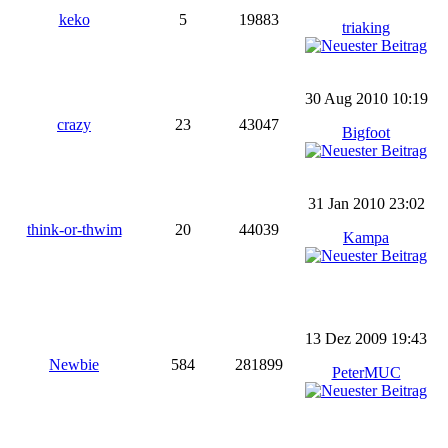
keko
5
19883
triaking
30 Aug 2010 10:19
crazy
23
43047
Bigfoot
31 Jan 2010 23:02
think-or-thwim
20
44039
Kampa
13 Dez 2009 19:43
Newbie
584
281899
PeterMUC