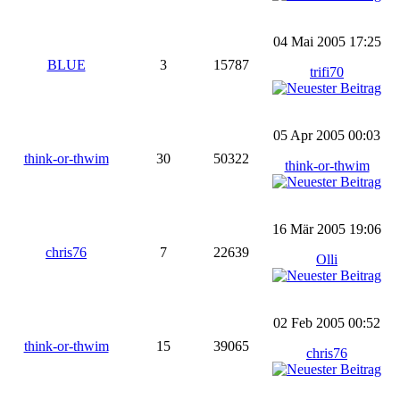
04 Mai 2005 17:25
BLUE
3
15787
trifi70
05 Apr 2005 00:03
think-or-thwim
30
50322
think-or-thwim
16 Mär 2005 19:06
chris76
7
22639
Olli
02 Feb 2005 00:52
think-or-thwim
15
39065
chris76