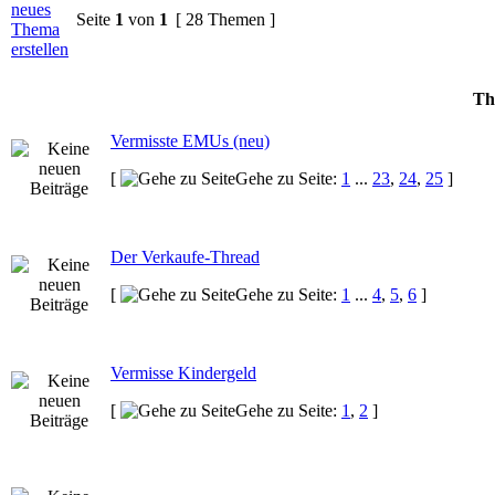
Seite
1
von
1
[ 28 Themen ]
Th
Vermisste EMUs (neu)
[
Gehe zu Seite:
1
...
23
,
24
,
25
]
Der Verkaufe-Thread
[
Gehe zu Seite:
1
...
4
,
5
,
6
]
Vermisse Kindergeld
[
Gehe zu Seite:
1
,
2
]