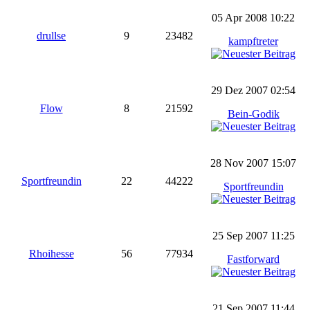
05 Apr 2008 10:22
drullse
9
23482
kampftreter
29 Dez 2007 02:54
Flow
8
21592
Bein-Godik
28 Nov 2007 15:07
Sportfreundin
22
44222
Sportfreundin
25 Sep 2007 11:25
Rhoihesse
56
77934
Fastforward
21 Sep 2007 11:44