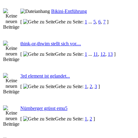
Bikini-Entführung
[
Gehe zu Seite:
1
...
5
,
6
,
7
]
think-or-thwim stellt sich vor....
[
Gehe zu Seite:
1
...
11
,
12
,
13
]
3rd element ist gelandet...
[
Gehe zu Seite:
1
,
2
,
3
]
Nürnberger grüsst emu5
[
Gehe zu Seite:
1
,
2
]