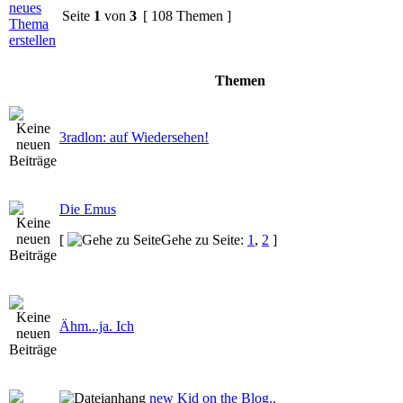
Seite
1
von
3
[ 108 Themen ]
Themen
3radlon: auf Wiedersehen!
Die Emus
[
Gehe zu Seite:
1
,
2
]
Ähm...ja. Ich
new Kid on the Blog..