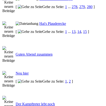
[
Gehe zu Seite:
1
...
278
,
279
,
280
]
Hai's Plauderecke
[
Gehe zu Seite:
1
...
13
,
14
,
15
]
Guten Abend zusammen
Neu hier
[
Gehe zu Seite:
1
,
2
]
Der Kampftreter lebt noch