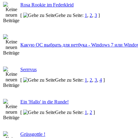
Rosa Rookie im Federkleid
[
Gehe zu Seite:
1
,
2
,
3
]
Какую ОС выбрать для нетбука - Windows 7 или Wind
Serrrvus
[
Gehe zu Seite:
1
,
2
,
3
,
4
]
Ein 'Hallo' in die Runde!
[
Gehe zu Seite:
1
,
2
]
Grüssgottle !