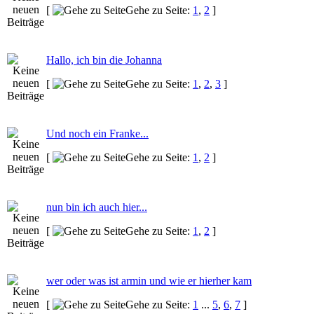
[
Gehe zu Seite:
1
,
2
]
Hallo, ich bin die Johanna
[
Gehe zu Seite:
1
,
2
,
3
]
Und noch ein Franke...
[
Gehe zu Seite:
1
,
2
]
nun bin ich auch hier...
[
Gehe zu Seite:
1
,
2
]
wer oder was ist armin und wie er hierher kam
[
Gehe zu Seite:
1
...
5
,
6
,
7
]