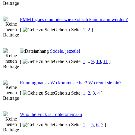
FMMT goes emu oder wie exotisch kann mann werden?
[
Gehe zu Seite:
1
,
2
]
Sodele, jetzetle!
[
Gehe zu Seite:
1
...
9
,
10
,
11
]
Runningmaus - Wo kommt sie her? Wo rennt sie hin?
[
Gehe zu Seite:
1
,
2
,
3
,
4
]
Who the Fuck is Tobleronemään
[
Gehe zu Seite:
1
...
5
,
6
,
7
]