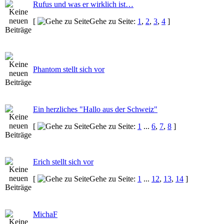
Rufus und was er wirklich ist…
[
Gehe zu Seite:
1
,
2
,
3
,
4
]
Phantom stellt sich vor
Ein herzliches "Hallo aus der Schweiz"
[
Gehe zu Seite:
1
...
6
,
7
,
8
]
Erich stellt sich vor
[
Gehe zu Seite:
1
...
12
,
13
,
14
]
MichaF