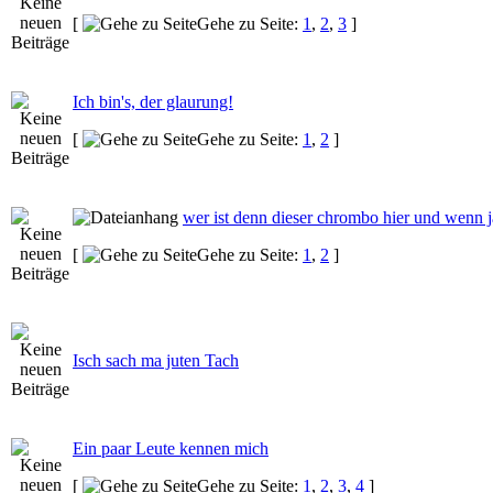
[
Gehe zu Seite:
1
,
2
,
3
]
Ich bin's, der glaurung!
[
Gehe zu Seite:
1
,
2
]
wer ist denn dieser chrombo hier und wenn j
[
Gehe zu Seite:
1
,
2
]
Isch sach ma juten Tach
Ein paar Leute kennen mich
[
Gehe zu Seite:
1
,
2
,
3
,
4
]