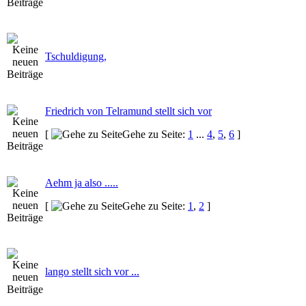
Tschuldigung,
Friedrich von Telramund stellt sich vor
[
Gehe zu Seite:
1
...
4
,
5
,
6
]
Aehm ja also .....
[
Gehe zu Seite:
1
,
2
]
lango stellt sich vor ...