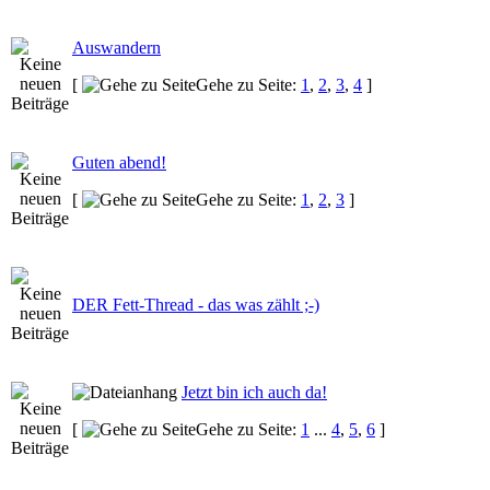
Auswandern
[
Gehe zu Seite:
1
,
2
,
3
,
4
]
Guten abend!
[
Gehe zu Seite:
1
,
2
,
3
]
DER Fett-Thread - das was zählt ;-)
Jetzt bin ich auch da!
[
Gehe zu Seite:
1
...
4
,
5
,
6
]