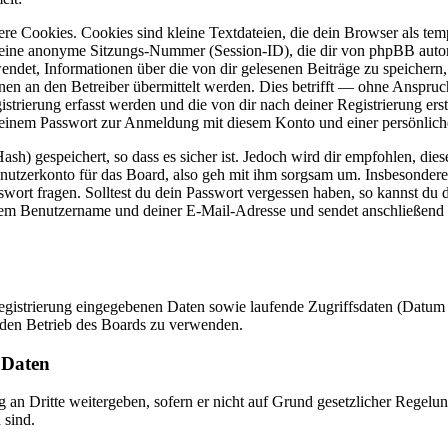
e Cookies. Cookies sind kleine Textdateien, die dein Browser als temp
ne anonyme Sitzungs-Nummer (Session-ID), die dir von phpBB automati
ndet, Informationen über die von dir gelesenen Beiträge zu speichern
n an den Betreiber übermittelt werden. Dies betrifft — ohne Anspruch 
strierung erfasst werden und die von dir nach deiner Registrierung ers
einem Passwort zur Anmeldung mit diesem Konto und einer persönlich
h) gespeichert, so dass es sicher ist. Jedoch wird dir empfohlen, dies
utzerkonto für das Board, also geh mit ihm sorgsam um. Insbesondere 
swort fragen. Solltest du dein Passwort vergessen haben, so kannst du
m Benutzername und deiner E-Mail-Adresse und sendet anschließend ei
Registrierung eingegebenen Daten sowie laufende Zugriffsdaten (Datum
 den Betrieb des Boards zu verwenden.
 Daten
an Dritte weitergeben, sofern er nicht auf Grund gesetzlicher Regelung
 sind.