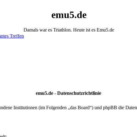
emu5.de
Damals war es Triathlon. Heute ist es Emu5.de
antes Treffen
emu5.de - Datenschutzrichtlinie
rbundene Institutionen (im Folgenden „das Board“) und phpBB die Dat
elt: