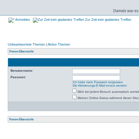
Damals war es 
Anmelden
Zur Zeit kein geplantes Treffen
Unbeantwortete Themen
|
Aktive Themen
Foren-Übersicht
Benutzername:
Passwort:
Ich habe mein Passwort vergessen
Die Aktivierungs-E-Mail erneut senden
Mich bei jedem Besuch automatisch anme
Meinen Online-Status während dieser Sitz
Foren-Übersicht