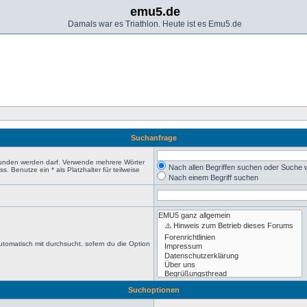
emu5.de
Damals war es Triathlon. Heute ist es Emu5.de
Suchanfrage
efunden werden darf. Verwende mehrere Wörter
Nach allen Begriffen suchen oder Suche
 Benutze ein * als Platzhalter für teilweise
Nach einem Begriff suchen
tomatisch mit durchsucht, sofern du die Option
Suchoptionen