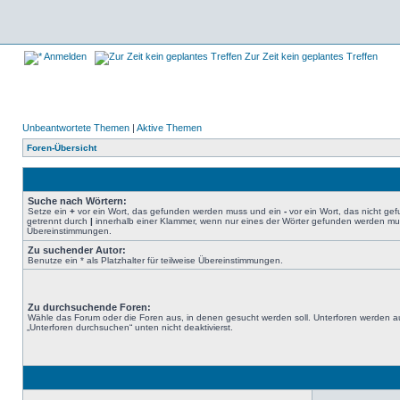
Anmelden
Zur Zeit kein geplantes Treffen
Unbeantwortete Themen
|
Aktive Themen
Foren-Übersicht
Suche nach Wörtern:
Setze ein
+
vor ein Wort, das gefunden werden muss und ein
-
vor ein Wort, das nicht g
getrennt durch
|
innerhalb einer Klammer, wenn nur eines der Wörter gefunden werden muss.
Übereinstimmungen.
Zu suchender Autor:
Benutze ein * als Platzhalter für teilweise Übereinstimmungen.
Zu durchsuchende Foren:
Wähle das Forum oder die Foren aus, in denen gesucht werden soll. Unterforen werden au
„Unterforen durchsuchen“ unten nicht deaktivierst.