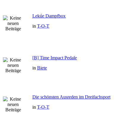
Lekúe Dampfbox
in
T-O-T
[B] Time Impact Pedale
in
Biete
Die schönsten Ausreden im Dreifachsport
in
T-O-T