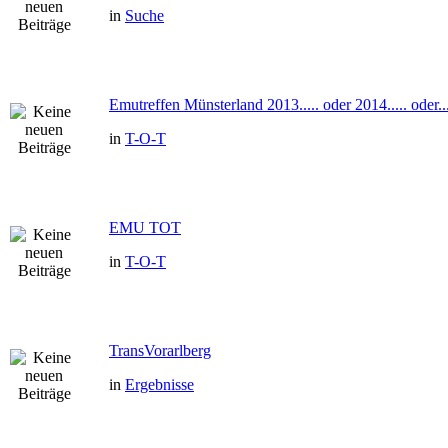
in
Suche
Emutreffen Münsterland 2013..... oder 2014..... oder...
in
T-O-T
EMU TOT
in
T-O-T
TransVorarlberg
in
Ergebnisse