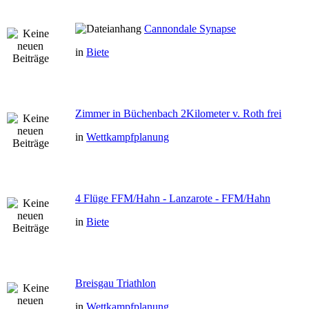
Cannondale Synapse
in
Biete
Zimmer in Büchenbach 2Kilometer v. Roth frei
in
Wettkampfplanung
4 Flüge FFM/Hahn - Lanzarote - FFM/Hahn
in
Biete
Breisgau Triathlon
in
Wettkampfplanung