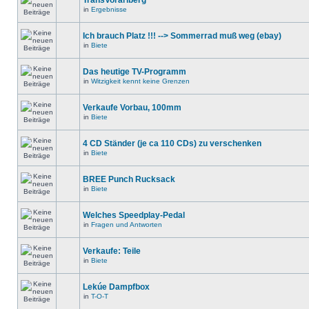
TransVorarlberg
in
Ergebnisse
Ich brauch Platz !!! --> Sommerrad muß weg (ebay)
in
Biete
Das heutige TV-Programm
in
Witzigkeit kennt keine Grenzen
Verkaufe Vorbau, 100mm
in
Biete
4 CD Ständer (je ca 110 CDs) zu verschenken
in
Biete
BREE Punch Rucksack
in
Biete
Welches Speedplay-Pedal
in
Fragen und Antworten
Verkaufe: Teile
in
Biete
Lekúe Dampfbox
in
T-O-T