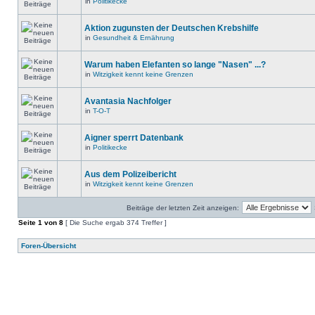
in
Politikecke
Aktion zugunsten der Deutschen Krebshilfe
in
Gesundheit & Ernährung
Warum haben Elefanten so lange "Nasen" ...?
in
Witzigkeit kennt keine Grenzen
Avantasia Nachfolger
in
T-O-T
Aigner sperrt Datenbank
in
Politikecke
Aus dem Polizeibericht
in
Witzigkeit kennt keine Grenzen
Beiträge der letzten Zeit anzeigen:
Seite
1
von
8
[ Die Suche ergab 374 Treffer ]
Foren-Übersicht