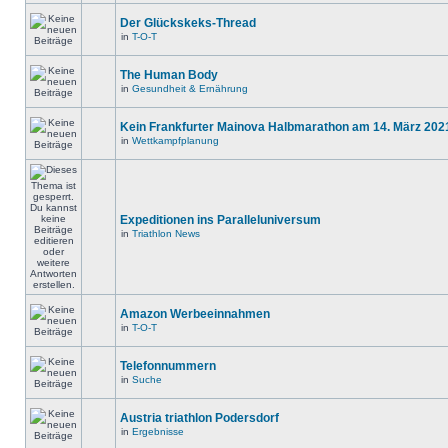
Der Glückskeks-Thread
in
T-O-T
The Human Body
in
Gesundheit & Ernährung
Kein Frankfurter Mainova Halbmarathon am 14. März 202
in
Wettkampfplanung
Expeditionen ins Paralleluniversum
in
Triathlon News
Amazon Werbeeinnahmen
in
T-O-T
Telefonnummern
in
Suche
Austria triathlon Podersdorf
in
Ergebnisse