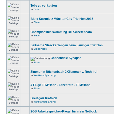
Teile zu verkaufen
in
Biete
Biete Startplatz Münster City Triathlon 2016
in
Biete
Championship swimming Bill Sweetenham
in
Suche
Seltsame Streckenlängen beim Lauinger Triathlon
in
Ergebnisse
Cannondale Synapse
in
Biete
Zimmer in Büchenbach 2Kilometer v. Roth frei
in
Wettkampfplanung
4 Flüge FFM/Hahn - Lanzarote - FFM/Hahn
in
Biete
Breisgau Triathlon
in
Wettkampfplanung
2GB Arbeitsspeicher-Riegel für mein Netbook