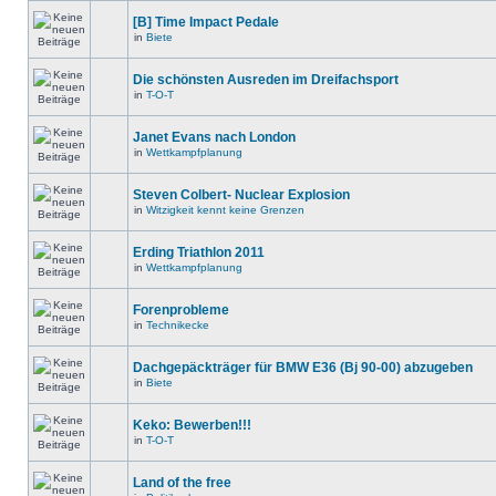
[B] Time Impact Pedale
in
Biete
Die schönsten Ausreden im Dreifachsport
in
T-O-T
Janet Evans nach London
in
Wettkampfplanung
Steven Colbert- Nuclear Explosion
in
Witzigkeit kennt keine Grenzen
Erding Triathlon 2011
in
Wettkampfplanung
Forenprobleme
in
Technikecke
Dachgepäckträger für BMW E36 (Bj 90-00) abzugeben
in
Biete
Keko: Bewerben!!!
in
T-O-T
Land of the free