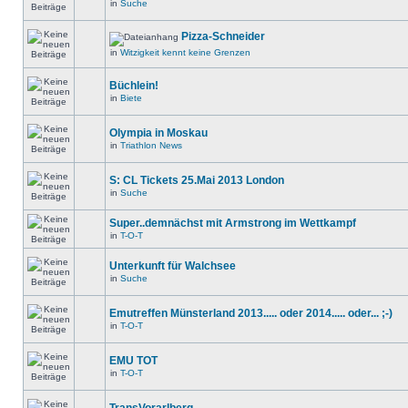
in
Suche
Pizza-Schneider
in
Witzigkeit kennt keine Grenzen
Büchlein!
in
Biete
Olympia in Moskau
in
Triathlon News
S: CL Tickets 25.Mai 2013 London
in
Suche
Super..demnächst mit Armstrong im Wettkampf
in
T-O-T
Unterkunft für Walchsee
in
Suche
Emutreffen Münsterland 2013..... oder 2014..... oder... ;-)
in
T-O-T
EMU TOT
in
T-O-T