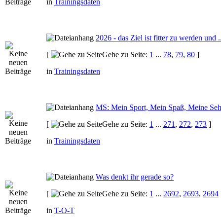
in
Trainingsdaten
2026 - das Ziel ist fitter zu werden und ..
[
Gehe zu Seite:
1
...
78
,
79
,
80
]
in
Trainingsdaten
MS: Mein Sport, Mein Spaß, Meine Seh
[
Gehe zu Seite:
1
...
271
,
272
,
273
]
in
Trainingsdaten
Was denkt ihr gerade so?
[
Gehe zu Seite:
1
...
2692
,
2693
,
2694
in
T-O-T