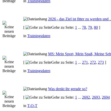
in
Trainingsdaten
2026 - das Ziel ist fitter zu werden und ..
[
Gehe zu Seite:
1
...
78
,
79
,
80
]
in
Trainingsdaten
MS: Mein Sport, Mein Spaß, Meine Seh
[
Gehe zu Seite:
1
...
271
,
272
,
273
]
in
Trainingsdaten
Was denkt ihr gerade so?
[
Gehe zu Seite:
1
...
2692
,
2693
,
2694
in
T-O-T