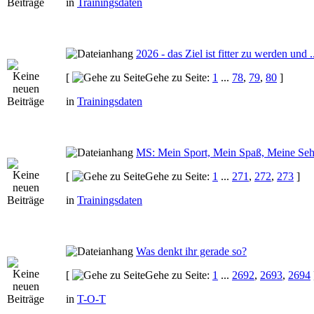
in
Trainingsdaten
2026 - das Ziel ist fitter zu werden und ..
[
Gehe zu Seite:
1
...
78
,
79
,
80
]
in
Trainingsdaten
MS: Mein Sport, Mein Spaß, Meine Seh
[
Gehe zu Seite:
1
...
271
,
272
,
273
]
in
Trainingsdaten
Was denkt ihr gerade so?
[
Gehe zu Seite:
1
...
2692
,
2693
,
2694
in
T-O-T