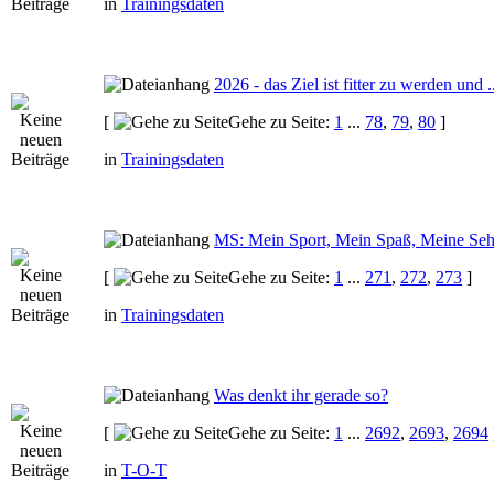
in
Trainingsdaten
2026 - das Ziel ist fitter zu werden und ..
[
Gehe zu Seite:
1
...
78
,
79
,
80
]
in
Trainingsdaten
MS: Mein Sport, Mein Spaß, Meine Seh
[
Gehe zu Seite:
1
...
271
,
272
,
273
]
in
Trainingsdaten
Was denkt ihr gerade so?
[
Gehe zu Seite:
1
...
2692
,
2693
,
2694
in
T-O-T