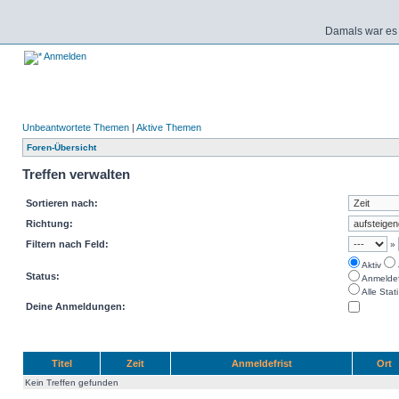
Damals war es 
Anmelden
Unbeantwortete Themen
|
Aktive Themen
Foren-Übersicht
Treffen verwalten
Sortieren nach:
Richtung:
Filtern nach Feld:
»
Aktiv
Status:
Anmeldefr
Alle Stati
Deine Anmeldungen:
Titel
Zeit
Anmeldefrist
Ort
Kein Treffen gefunden