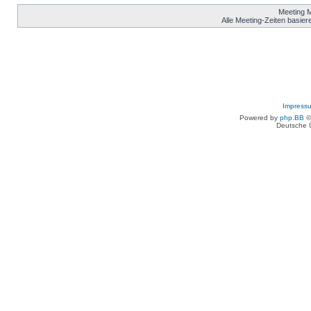
Meeting 
Alle Meeting-Zeiten basier
Impress
Powered by
php.BB
©
Deutsche 