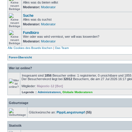
Alles was du bieten willst
Moderator:
Moderator
Suche
Alles was du suchst
Moderator:
Moderator
Fundbüro
Wer oder was wird vermisst, wer will was loswerden?
Moderator:
Moderator
Alle Cookies des Boards löschen
|
Das Team
Foren-Übersicht
Wer ist online?
Insgesamt sind
1856
Besucher online: 1 registrierter, 0 unsichtbare und 185
Der Besucherrekord liegt bei
32012
Besuchern, die am 27 Jul 2026 16:17 gleic
Mitglieder:
Majestic-12 [Bot]
Legende ::
Administratoren
,
Globale Moderatoren
Geburtstage
Glückwünsche an:
PippiLangstrumpf
(55)
Statistik