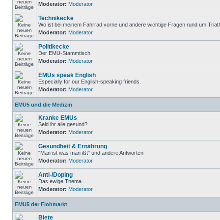
Moderator:
Moderator
Technikecke
Wo ist bei meinem Fahrrad vorne und andere wichtige Fragen rund um Triat
Moderator:
Moderator
Politikecke
Der EMU-Stammtisch
Moderator:
Moderator
EMUs speak English
Especially for our English-speaking friends.
Moderator:
Moderator
EMU5 und die Medizin
Kranke EMUs
Seid ihr alle gesund?
Moderator:
Moderator
Gesundheit & Ernährung
"Man ist was man ißt" und andere Antworten
Moderator:
Moderator
Anti-/Doping
Das ewige Thema...
Moderator:
Moderator
EMU5 der Flohmarkt
Biete