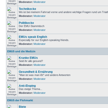
Moderator:
Moderator
Technikecke
Wo ist bei meinem Fahrrad vorne und andere wichtige Fragen rund um Triat
Moderator:
Moderator
Politikecke
Der EMU-Stammtisch
Moderator:
Moderator
EMUs speak English
Especially for our English-speaking friends.
Moderator:
Moderator
EMU5 und die Medizin
Kranke EMUs
Seid ihr alle gesund?
Moderator:
Moderator
Gesundheit & Ernährung
"Man ist was man ißt" und andere Antworten
Moderator:
Moderator
Anti-/Doping
Das ewige Thema...
Moderator:
Moderator
EMU5 der Flohmarkt
Biete