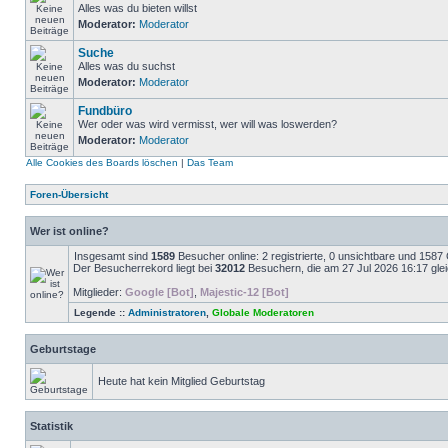
Alles was du bieten willst
Moderator:
Moderator
Suche
Alles was du suchst
Moderator:
Moderator
Fundbüro
Wer oder was wird vermisst, wer will was loswerden?
Moderator:
Moderator
Alle Cookies des Boards löschen
|
Das Team
Foren-Übersicht
Wer ist online?
Insgesamt sind
1589
Besucher online: 2 registrierte, 0 unsichtbare und 1587
Der Besucherrekord liegt bei
32012
Besuchern, die am 27 Jul 2026 16:17 gleic
Mitglieder:
Google [Bot]
,
Majestic-12 [Bot]
Legende ::
Administratoren
,
Globale Moderatoren
Geburtstage
Heute hat kein Mitglied Geburtstag
Statistik