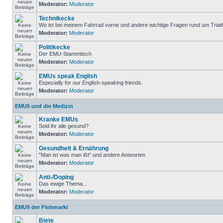
Moderator:
Moderator
Technikecke
Wo ist bei meinem Fahrrad vorne und andere wichtige Fragen rund um Triat
Moderator:
Moderator
Politikecke
Der EMU-Stammtisch
Moderator:
Moderator
EMUs speak English
Especially for our English-speaking friends.
Moderator:
Moderator
EMU5 und die Medizin
Kranke EMUs
Seid ihr alle gesund?
Moderator:
Moderator
Gesundheit & Ernährung
"Man ist was man ißt" und andere Antworten
Moderator:
Moderator
Anti-/Doping
Das ewige Thema...
Moderator:
Moderator
EMU5 der Flohmarkt
Biete