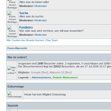
Alles was du bieten willst
Moderator:
Moderator
Suche
Alles was du suchst
Moderator:
Moderator
Fundbüro
Wer oder was wird vermisst, wer will was loswerden?
Moderator:
Moderator
Alle Cookies des Boards löschen
|
Das Team
Foren-Übersicht
Wer ist online?
Insgesamt sind
1690
Besucher online: 2 registrierte, 0 unsichtbare und 1688
Der Besucherrekord liegt bei
32012
Besuchern, die am 27 Jul 2026 16:17 gleic
Mitglieder:
Google [Bot]
,
Majestic-12 [Bot]
Legende ::
Administratoren
,
Globale Moderatoren
Geburtstage
Heute hat kein Mitglied Geburtstag
Statistik