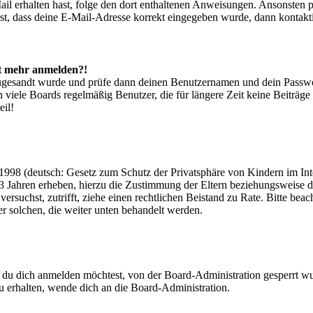
-Mail erhalten hast, folge den dort enthaltenen Anweisungen. Ansonsten
st, dass deine E-Mail-Adresse korrekt eingegeben wurde, dann kontakti
cht mehr anmelden?!
g zugesandt wurde und prüfe dann deinen Benutzernamen und dein Passwo
 viele Boards regelmäßig Benutzer, die für längere Zeit keine Beiträg
eil!
998 (deutsch: Gesetz zum Schutz der Privatsphäre von Kindern im Inter
3 Jahren erheben, hierzu die Zustimmung der Eltern beziehungsweise d
ren versuchst, zutrifft, ziehe einen rechtlichen Beistand zu Rate. Bitte
ßer solchen, die weiter unten behandelt werden.
 du dich anmelden möchtest, von der Board-Administration gesperrt wu
 erhalten, wende dich an die Board-Administration.