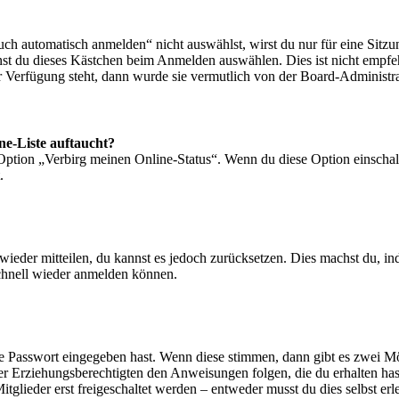
 automatisch anmelden“ nicht auswählst, wirst du nur für eine Sitzu
nst du dieses Kästchen beim Anmelden auswählen. Dies ist nicht empf
ur Verfügung steht, dann wurde sie vermutlich von der Board-Administra
ne-Liste auftaucht?
 Option „Verbirg meinen Online-Status“. Wenn du diese Option einschal
.
t wieder mitteilen, du kannst es jedoch zurücksetzen. Dies machst du, 
schnell wieder anmelden können.
ige Passwort eingegeben hast. Wenn diese stimmen, dann gibt es zwei 
iner Erziehungsberechtigten den Anweisungen folgen, die du erhalten hast
glieder erst freigeschaltet werden – entweder musst du dies selbst erl